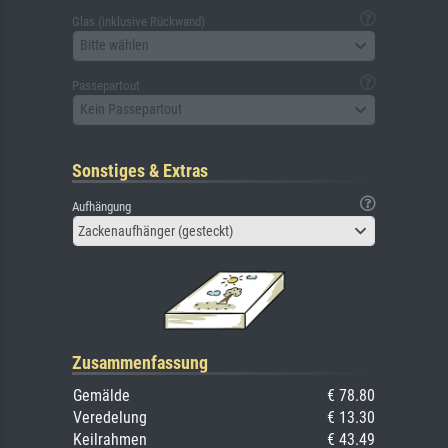
Glas (inklusive Rückwand)
Bitte wählen
Passepartout
Kein Passepartout
Sonstiges & Extras
Aufhängung
Zackenaufhänger (gesteckt)
Zusammenfassung
Gemälde
€ 78.80
Veredelung
€ 13.30
Keilrahmen
€ 43.49