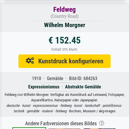
Feldweg
(Country Road)
Wilhelm Morgner
€ 152.45
Enthält 20% MwSt.
Kunstdruck konfigurieren
1910 · Gemälde · Bild-ID: 684263
Expressionismus
·
Abstrakte Gemälde
Feldweg von Wilhelm Morgner. Verfügbar als Kunstdruck auf Leinwand, Fotopapier,
Aquarellkarton, Naturpapier oder Japanpapier.
deutsche ·
kunst ·
expressionismus ·
feldweg ·
kunst ·
landschaft ·
pointillismus ·
technik ·
gemälde ·
malerei ·
feldweg
· Bochum, Museum / akg-images
Andere Farbversionen dieses Bildes