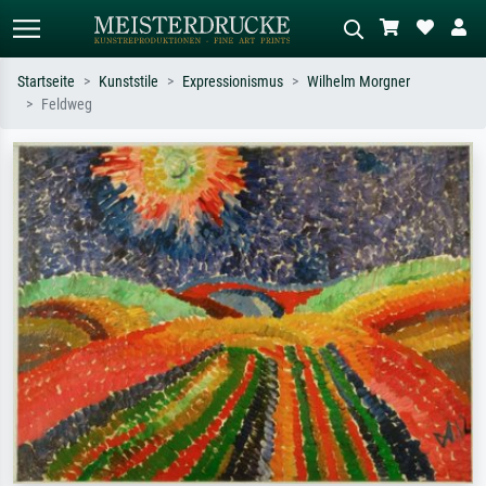
Startseite
Kunststile
Expressionismus
Wilhelm Morgner
Feldweg
Standardsuche
KI-Bildersuche
Suchen Sie nach Künstlern, Werktiteln
Beschreiben Sie die Szene – z.B. Grüne
oder Stilen – z.B. Monet,
Wiese, Abstrakt mit viel Rot, Dunkles
Sternennacht, Impressionismus, Welle
Ölgemälde, Stehender Akt neben einem
Hokusai, Akt.
Baum.