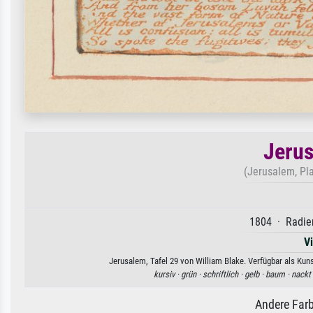
Jerus
(Jerusalem, Pla
1804 · Radier
V
Jerusalem, Tafel 29 von William Blake. Verfügbar als Kun
kursiv ·
grün ·
schriftlich ·
gelb ·
baum ·
nackt
Andere Farb