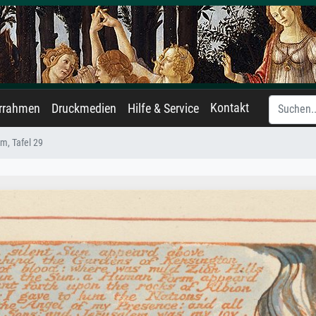
Kontakt
errahmen
Druckmedien
Hilfe & Service
m, Tafel 29