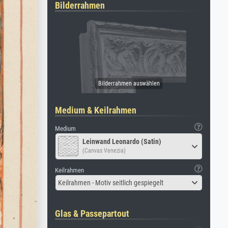
Bilderrahmen
Medium & Keilrahmen
Medium
Leinwand Leonardo (Satin)
(Canvas Venezia)
Keilrahmen
Keilrahmen - Motiv seitlich gespiegelt
Glas & Passepartout