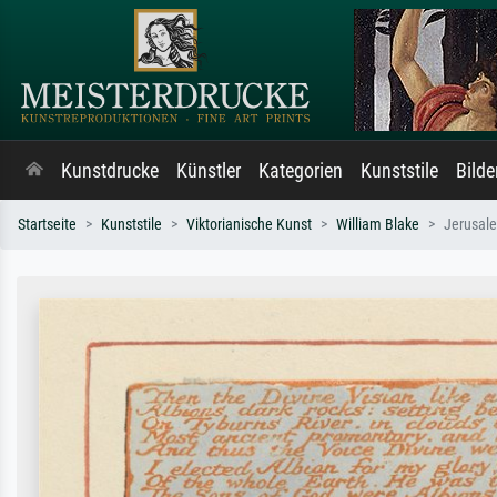
Kunstdrucke
Künstler
Kategorien
Kunststile
Bild
Startseite
Kunststile
Viktorianische Kunst
William Blake
Jerusale