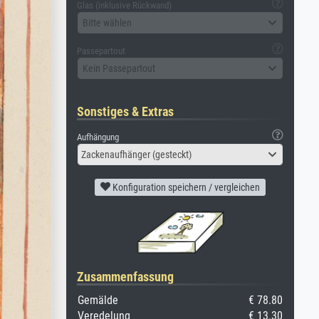
Glas (inklusive Rückwand)
Bitte wählen
Passepartout
Kein Passepartout
Sonstiges & Extras
Aufhängung
Zackenaufhänger (gesteckt)
Konfiguration speichern / vergleichen
Zusammenfassung
Gemälde
€ 78.80
Veredelung
€ 13.30