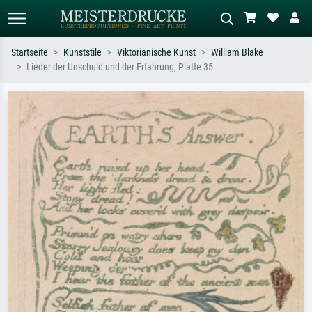
Startseite
Kunststile
Viktorianische Kunst
William Blake
Lieder der Unschuld und der Erfahrung, Platte 35
Standardsuche
KI-Bildersuche
Suchen Sie nach Künstlern, Werktiteln
Beschreiben Sie die Szene – z.B. Grüne
oder Stilen – z.B. Monet,
Wiese, Abstrakt mit viel Rot, Dunkles
Sternennacht, Impressionismus, Welle
Ölgemälde, Stehender Akt neben einem
Hokusai, Akt.
Baum.