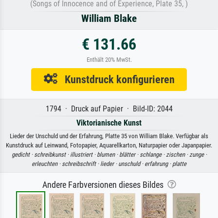
(Songs of Innocence and of Experience, Plate 35, )
William Blake
€ 131.66
Enthält 20% MwSt.
Kunstdruck konfigurieren
1794 · Druck auf Papier · Bild-ID: 2044
Viktorianische Kunst
Lieder der Unschuld und der Erfahrung, Platte 35 von William Blake. Verfügbar als
Kunstdruck auf Leinwand, Fotopapier, Aquarellkarton, Naturpapier oder Japanpapier.
gedicht ·
schreibkunst ·
illustriert ·
blumen ·
blätter ·
schlange ·
zischen ·
zunge ·
erleuchten ·
schreibschrift ·
lieder ·
unschuld ·
erfahrung ·
platte
Andere Farbversionen dieses Bildes