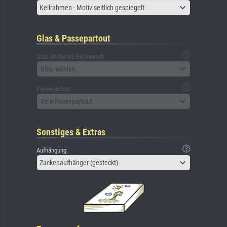
Keilrahmen - Motiv seitlich gespiegelt
Glas & Passepartout
Glas (inklusive Rückwand)
Bitte wählen
Passepartout
Kein Passepartout
Sonstiges & Extras
Aufhängung
Zackenaufhänger (gesteckt)