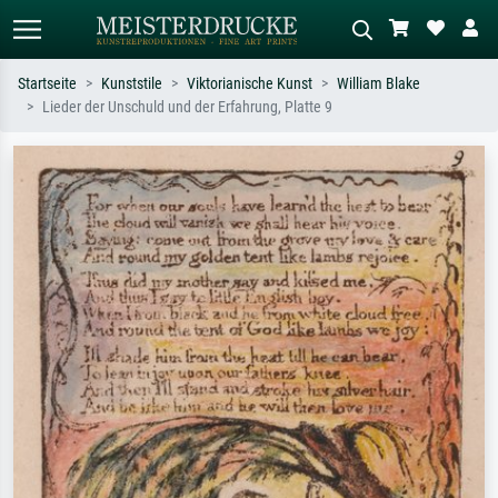
Startseite
Kunststile
Viktorianische Kunst
William Blake
Lieder der Unschuld und der Erfahrung, Platte 9
Standardsuche
KI-Bildersuche
Suchen Sie nach Künstlern, Werktiteln
Beschreiben Sie die Szene – z.B. Grüne
oder Stilen – z.B. Monet,
Wiese, Abstrakt mit viel Rot, Dunkles
Sternennacht, Impressionismus, Welle
Ölgemälde, Stehender Akt neben einem
Hokusai, Akt.
Baum.