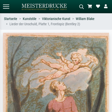
Startseite
Kunststile
Viktorianische Kunst
William Blake
Lieder der Unschuld, Platte 1, Frontispiz (Bentley 2)
Standardsuche
KI-Bildersuche
Suchen Sie nach Künstlern, Werktiteln
Beschreiben Sie die Szene – z.B. Grüne
oder Stilen – z.B. Monet,
Wiese, Abstrakt mit viel Rot, Dunkles
Sternennacht, Impressionismus, Welle
Ölgemälde, Stehender Akt neben einem
Hokusai, Akt.
Baum.