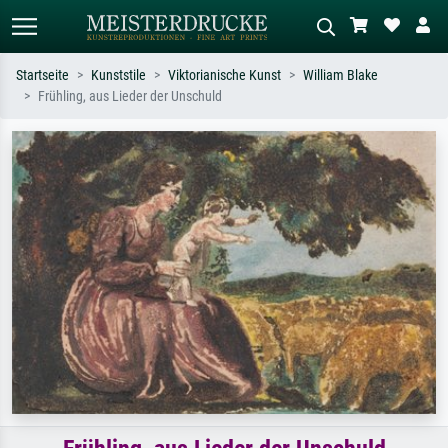
Startseite
Kunststile
Viktorianische Kunst
William Blake
Frühling, aus Lieder der Unschuld
Standardsuche
KI-Bildersuche
Suchen Sie nach Künstlern, Werktiteln
Beschreiben Sie die Szene – z.B. Grüne
oder Stilen – z.B. Monet,
Wiese, Abstrakt mit viel Rot, Dunkles
Sternennacht, Impressionismus, Welle
Ölgemälde, Stehender Akt neben einem
Hokusai, Akt.
Baum.