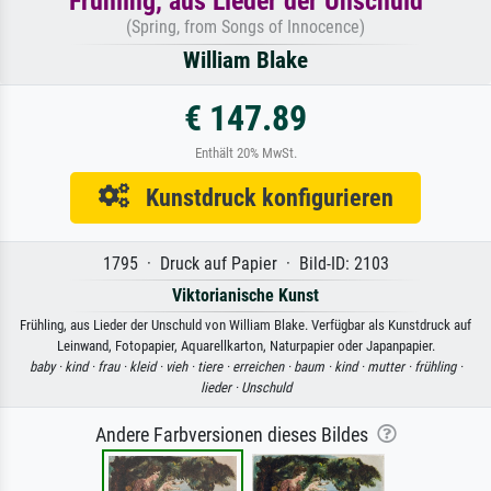
Frühling, aus Lieder der Unschuld
(Spring, from Songs of Innocence)
William Blake
€ 147.89
Enthält 20% MwSt.
Kunstdruck konfigurieren
1795 · Druck auf Papier · Bild-ID: 2103
Viktorianische Kunst
Frühling, aus Lieder der Unschuld von William Blake. Verfügbar als Kunstdruck auf
Leinwand, Fotopapier, Aquarellkarton, Naturpapier oder Japanpapier.
baby ·
kind ·
frau ·
kleid ·
vieh ·
tiere ·
erreichen ·
baum ·
kind ·
mutter ·
frühling ·
lieder ·
Unschuld
Andere Farbversionen dieses Bildes