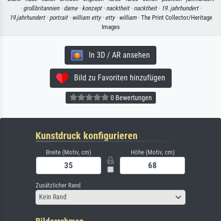
·
großbritannien ·
dame ·
konzept ·
nacktheit ·
nacktheit ·
19. jahrhundert ·
19.jahrhundert ·
portrait ·
william etty ·
etty ·
william
· The Print Collector/Heritage
Images
In 3D / AR ansehen
Bild zu Favoriten hinzufügen
0 Bewertungen
Kunstdruck konfigurieren
Breite (Motiv, cm)
Höhe (Motiv, cm)
Zusätzlicher Rand
Kein Rand