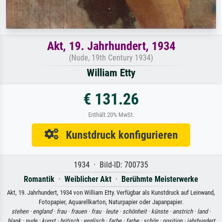
Akt, 19. Jahrhundert, 1934
(Nude, 19th Century 1934)
William Etty
€ 131.26
Enthält 20% MwSt.
Kunstdruck konfigurieren
1934 · Bild-ID: 700735
Romantik
·
Weiblicher Akt
·
Berühmte Meisterwerke
Akt, 19. Jahrhundert, 1934 von William Etty. Verfügbar als Kunstdruck auf Leinwand,
Fotopapier, Aquarellkarton, Naturpapier oder Japanpapier.
stehen ·
england ·
frau ·
frauen ·
frau ·
leute ·
schönheit ·
künste ·
anstrich ·
land ·
blank ·
nude ·
kunst ·
britisch ·
englisch ·
farbe ·
farbe ·
schön ·
position ·
jahrhundert