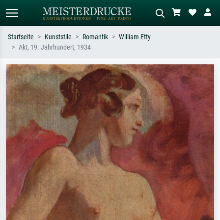
Startseite
Kunststile
Romantik
William Etty
Akt, 19. Jahrhundert, 1934
Standardsuche
KI-Bildersuche
Suchen Sie nach Künstlern, Werktiteln
Beschreiben Sie die Szene – z.B. Grüne
oder Stilen – z.B. Monet,
Wiese, Abstrakt mit viel Rot, Dunkles
Sternennacht, Impressionismus, Welle
Ölgemälde, Stehender Akt neben einem
Hokusai, Akt.
Baum.