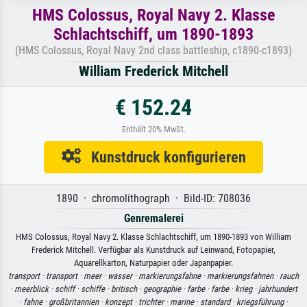
HMS Colossus, Royal Navy 2. Klasse
Schlachtschiff, um 1890-1893
(HMS Colossus, Royal Navy 2nd class battleship, c1890-c1893)
William Frederick Mitchell
€ 152.24
Enthält 20% MwSt.
Kunstdruck konfigurieren
1890 · chromolithograph · Bild-ID: 708036
Genremalerei
HMS Colossus, Royal Navy 2. Klasse Schlachtschiff, um 1890-1893 von William
Frederick Mitchell. Verfügbar als Kunstdruck auf Leinwand, Fotopapier,
Aquarellkarton, Naturpapier oder Japanpapier.
transport ·
transport ·
meer ·
wasser ·
markierungsfahne ·
markierungsfahnen ·
rauch
·
meerblick ·
schiff ·
schiffe ·
britisch ·
geographie ·
farbe ·
farbe ·
krieg ·
jahrhundert
·
fahne ·
großbritannien ·
konzept ·
trichter ·
marine ·
standard ·
kriegsführung ·