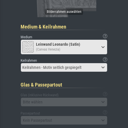
Medium & Keilrahmen
Medium
Leinwand Leonardo (Satin)
(Canvas Venezia)
Keilrahmen
Keilrahmen - Motiv seitlich gespiegelt
Glas & Passepartout
Glas (inklusive Rückwand)
Bitte wählen
Passepartout
Kein Passepartout