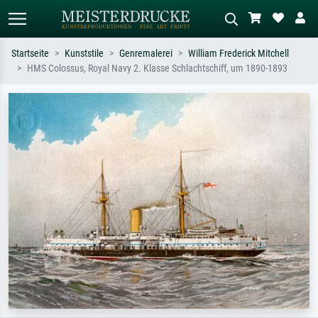
Startseite
Kunststile
Genremalerei
William Frederick Mitchell
HMS Colossus, Royal Navy 2. Klasse Schlachtschiff, um 1890-1893
Standardsuche
KI-Bildersuche
Suchen Sie nach Künstlern, Werktiteln
Beschreiben Sie die Szene – z.B. Grüne
oder Stilen – z.B. Monet,
Wiese, Abstrakt mit viel Rot, Dunkles
Sternennacht, Impressionismus, Welle
Ölgemälde, Stehender Akt neben einem
Hokusai, Akt.
Baum.