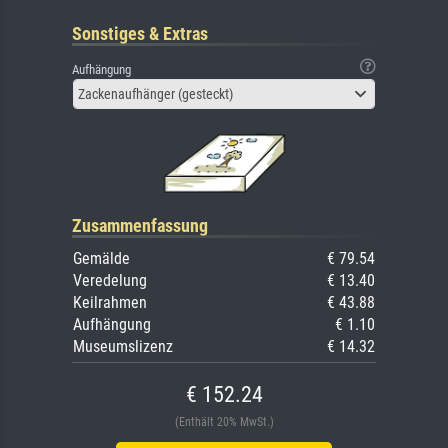
Sonstiges & Extras
Aufhängung
Zackenaufhänger (gesteckt)
Zusammenfassung
Gemälde
€ 79.54
Veredelung
€ 13.40
Keilrahmen
€ 43.88
Aufhängung
€ 1.10
Museumslizenz
€ 14.32
€ 152.24
(Enthält 20% MwSt.)