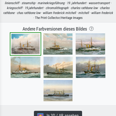
linienschiff ·
steamship ·
marinekriegsführung ·
19. jahrhundert ·
wassertransport ·
kriegsschiff ·
19.jahrhundert ·
chromolithograph ·
charles rathbone low ·
charles
rathbone ·
chas rathbone low ·
william frederick mitchell ·
mitchell ·
william frederick
· The Print Collector/Heritage Images
Andere Farbversionen dieses Bildes
In 3D / AR ansehen