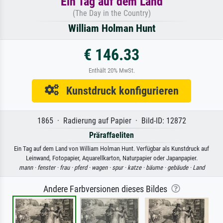
Ein Tag auf dem Land
(The Day in the Country)
William Holman Hunt
€ 146.33
Enthält 20% MwSt.
Kunstdruck konfigurieren
1865 · Radierung auf Papier · Bild-ID: 12872
Präraffaeliten
Ein Tag auf dem Land von William Holman Hunt. Verfügbar als Kunstdruck auf
Leinwand, Fotopapier, Aquarellkarton, Naturpapier oder Japanpapier.
mann ·
fenster ·
frau ·
pferd ·
wagen ·
spur ·
katze ·
bäume ·
gebäude ·
Land
Andere Farbversionen dieses Bildes