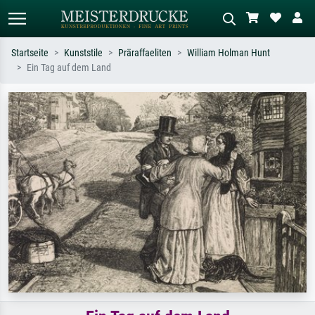
Startseite
Kunststile
Präraffaeliten
William Holman Hunt
Ein Tag auf dem Land
Standardsuche
KI-Bildersuche
Suchen Sie nach Künstlern, Werktiteln
Beschreiben Sie die Szene – z.B. Grüne
oder Stilen – z.B. Monet,
Wiese, Abstrakt mit viel Rot, Dunkles
Sternennacht, Impressionismus, Welle
Ölgemälde, Stehender Akt neben einem
Hokusai, Akt.
Baum.