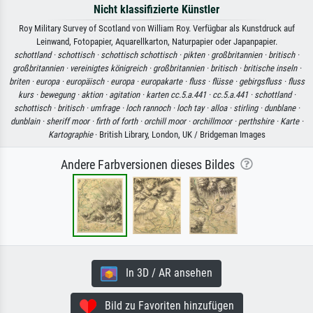
Nicht klassifizierte Künstler
Roy Military Survey of Scotland von William Roy. Verfügbar als Kunstdruck auf
Leinwand, Fotopapier, Aquarellkarton, Naturpapier oder Japanpapier.
schottland ·
schottisch ·
schottisch schottisch ·
pikten ·
großbritannien ·
britisch ·
großbritannien ·
vereinigtes königreich ·
großbritannien ·
britisch ·
britische inseln ·
briten ·
europa ·
europäisch ·
europa ·
europakarte ·
fluss ·
flüsse ·
gebirgsfluss ·
fluss
kurs ·
bewegung ·
aktion ·
agitation ·
karten cc.5.a.441 ·
cc.5.a.441 ·
schottland ·
schottisch ·
britisch ·
umfrage ·
loch rannoch ·
loch tay ·
alloa ·
stirling ·
dunblane ·
dunblain ·
sheriff moor ·
firth of forth ·
orchill moor ·
orchillmoor ·
perthshire ·
Karte ·
Kartographie
· British Library, London, UK / Bridgeman Images
Andere Farbversionen dieses Bildes
In 3D / AR ansehen
Bild zu Favoriten hinzufügen