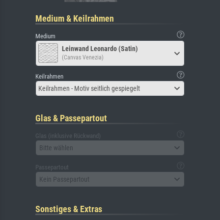
Medium & Keilrahmen
Medium
Leinwand Leonardo (Satin)
(Canvas Venezia)
Keilrahmen
Keilrahmen - Motiv seitlich gespiegelt
Glas & Passepartout
Glas (inklusive Rückwand)
Bitte wählen
Passepartout
Kein Passepartout
Sonstiges & Extras