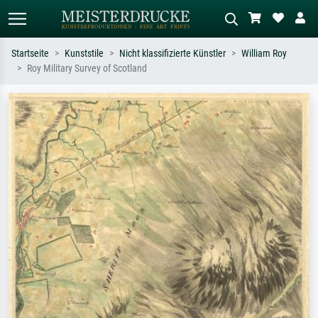
Startseite
Kunststile
Nicht klassifizierte Künstler
William Roy
Roy Military Survey of Scotland
Standardsuche
KI-Bildersuche
Suchen Sie nach Künstlern, Werktiteln
Beschreiben Sie die Szene – z.B. Grüne
oder Stilen – z.B. Monet,
Wiese, Abstrakt mit viel Rot, Dunkles
Sternennacht, Impressionismus, Welle
Ölgemälde, Stehender Akt neben einem
Hokusai, Akt.
Baum.