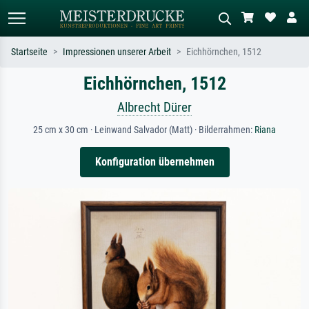
Startseite
Impressionen unserer Arbeit
Eichhörnchen, 1512
Eichhörnchen, 1512
Standardsuche
KI-Bildersuche
Suchen Sie nach Künstlern, Werktiteln
Beschreiben Sie die Szene – z.B. Grüne
Albrecht Dürer
oder Stilen – z.B. Monet,
Wiese, Abstrakt mit viel Rot, Dunkles
Sternennacht, Impressionismus, Welle
Ölgemälde, Stehender Akt neben einem
25 cm x 30 cm · Leinwand Salvador (Matt) · Bilderrahmen:
Riana
Hokusai, Akt.
Baum.
Konfiguration übernehmen