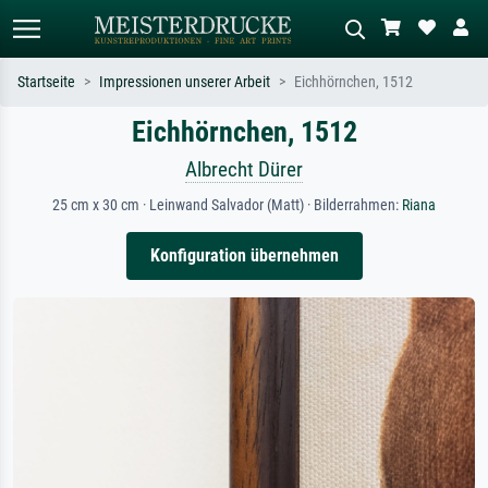
Startseite
Impressionen unserer Arbeit
Eichhörnchen, 1512
Eichhörnchen, 1512
Standardsuche
KI-Bildersuche
Suchen Sie nach Künstlern, Werktiteln
Beschreiben Sie die Szene – z.B. Grüne
Albrecht Dürer
oder Stilen – z.B. Monet,
Wiese, Abstrakt mit viel Rot, Dunkles
Sternennacht, Impressionismus, Welle
Ölgemälde, Stehender Akt neben einem
25 cm x 30 cm · Leinwand Salvador (Matt) · Bilderrahmen:
Riana
Hokusai, Akt.
Baum.
Konfiguration übernehmen