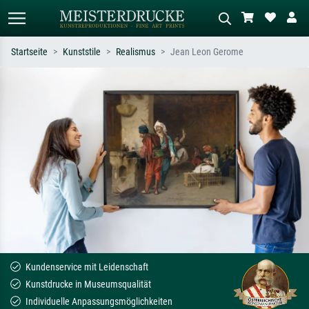
Startseite
Kunststile
Realismus
Jean Leon Gerome
Standardsuche
KI-Bildersuche
Suchen Sie nach Künstlern, Werktiteln
Beschreiben Sie die Szene – z.B. Grüne
oder Stilen – z.B. Monet,
Wiese, Abstrakt mit viel Rot, Dunkles
Sternennacht, Impressionismus, Welle
Ölgemälde, Stehender Akt neben einem
Hokusai, Akt.
Baum.
Kundenservice mit Leidenschaft
Kunstdrucke in Museumsqualität
Individuelle Anpassungsmöglichkeiten