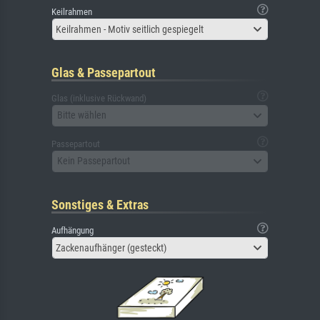
Keilrahmen
Keilrahmen - Motiv seitlich gespiegelt
Glas & Passepartout
Glas (inklusive Rückwand)
Bitte wählen
Passepartout
Kein Passepartout
Sonstiges & Extras
Aufhängung
Zackenaufhänger (gesteckt)