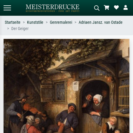
Startseite
Kunststile
Genremalerei
Adriaen Jansz. van Ostade
Der Geiger
Standardsuche
KI-Bildersuche
Suchen Sie nach Künstlern, Werktiteln
Beschreiben Sie die Szene – z.B. Grüne
oder Stilen – z.B. Monet,
Wiese, Abstrakt mit viel Rot, Dunkles
Sternennacht, Impressionismus, Welle
Ölgemälde, Stehender Akt neben einem
Hokusai, Akt.
Baum.