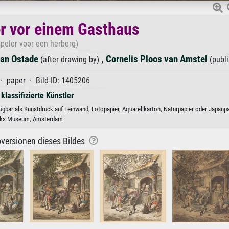
r vor einem Gasthaus
speler voor een herberg)
van Ostade
,
Cornelis Ploos van Amstel
(after drawing by)
(publi
· paper · Bild-ID: 1405206
 klassifizierte Künstler
gbar als Kunstdruck auf Leinwand, Fotopapier, Aquarellkarton, Naturpapier oder Japanpa
jks Museum, Amsterdam
versionen dieses Bildes