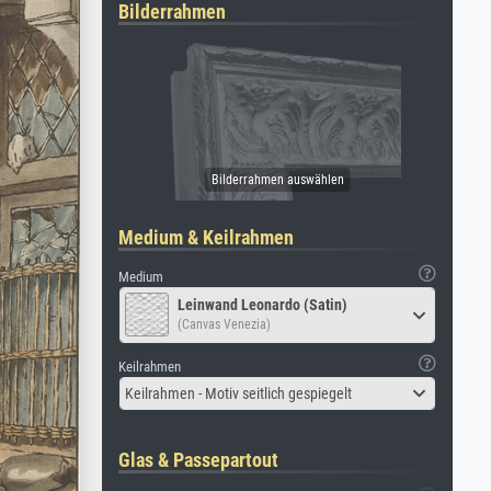
Bilderrahmen
Medium & Keilrahmen
Medium
Leinwand Leonardo (Satin)
(Canvas Venezia)
Keilrahmen
Keilrahmen - Motiv seitlich gespiegelt
Glas & Passepartout