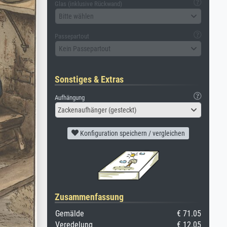
Glas (inklusive Rückwand)
Bitte wählen
Passepartout
Kein Passepartout
Sonstiges & Extras
Aufhängung
Zackenaufhänger (gesteckt)
Konfiguration speichern / vergleichen
Zusammenfassung
Gemälde
€ 71.05
Veredelung
€ 12.05