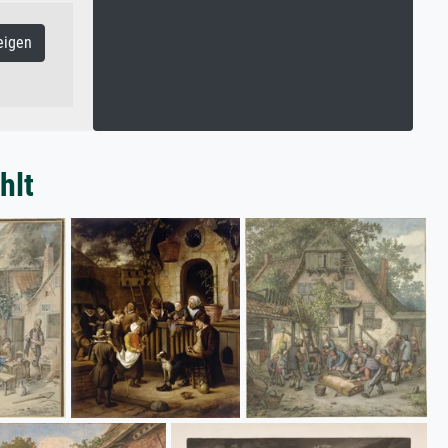
eigen
hlt