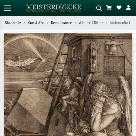
Startseite
Kunststile
Renaissance
Albrecht Dürer
Melencolia I
Standardsuche
KI-Bildersuche
Suchen Sie nach Künstlern, Werktiteln
Beschreiben Sie die Szene – z.B. Grüne
oder Stilen – z.B. Monet,
Wiese, Abstrakt mit viel Rot, Dunkles
Sternennacht, Impressionismus, Welle
Ölgemälde, Stehender Akt neben einem
Hokusai, Akt.
Baum.