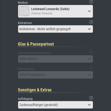
Medium
Leinwand Leonardo (Satin)
(Canvas Venezia)
Keilrahmen
Keilrahmen - Motiv seitlich gespiegelt
Glas & Passepartout
Glas (inklusive Rückwand)
Bitte wählen
Passepartout
Kein Passepartout
Sonstiges & Extras
Aufhängung
Zackenaufhänger (gesteckt)