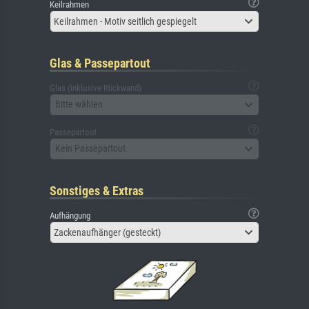
Keilrahmen
Keilrahmen - Motiv seitlich gespiegelt
Glas & Passepartout
Glas (inklusive Rückwand)
Bitte wählen
Passepartout
Kein Passepartout
Sonstiges & Extras
Aufhängung
Zackenaufhänger (gesteckt)