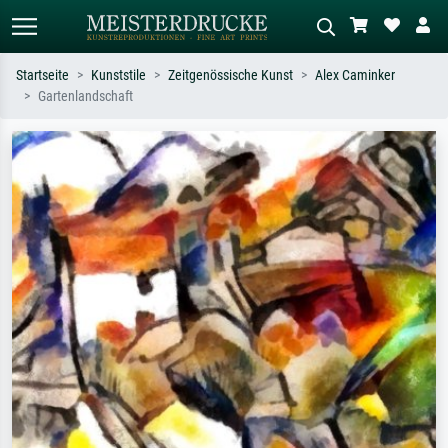
Startseite
Kunststile
Zeitgenössische Kunst
Alex Caminker
Gartenlandschaft
Standardsuche
KI-Bildersuche
Suchen Sie nach Künstlern, Werktiteln
Beschreiben Sie die Szene – z.B. Grüne
oder Stilen – z.B. Monet,
Wiese, Abstrakt mit viel Rot, Dunkles
Sternennacht, Impressionismus, Welle
Ölgemälde, Stehender Akt neben einem
Hokusai, Akt.
Baum.