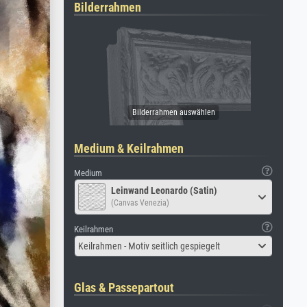
Bilderrahmen
Medium & Keilrahmen
Medium
Leinwand Leonardo (Satin)
(Canvas Venezia)
Keilrahmen
Keilrahmen - Motiv seitlich gespiegelt
Glas & Passepartout