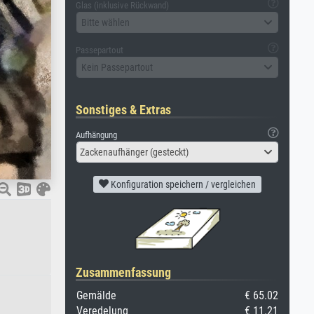
Glas (inklusive Rückwand)
Bitte wählen
Passepartout
Kein Passepartout
Sonstiges & Extras
Aufhängung
Zackenaufhänger (gesteckt)
Konfiguration speichern / vergleichen
Zusammenfassung
Gemälde
€ 65.02
Veredelung
€ 11.21