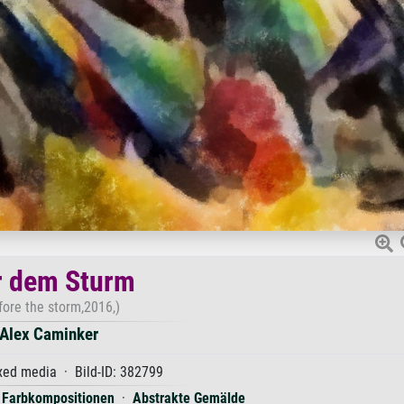
r dem Sturm
fore the storm,2016,)
Alex Caminker
ed media · Bild-ID: 382799
·
Farbkompositionen
·
Abstrakte Gemälde