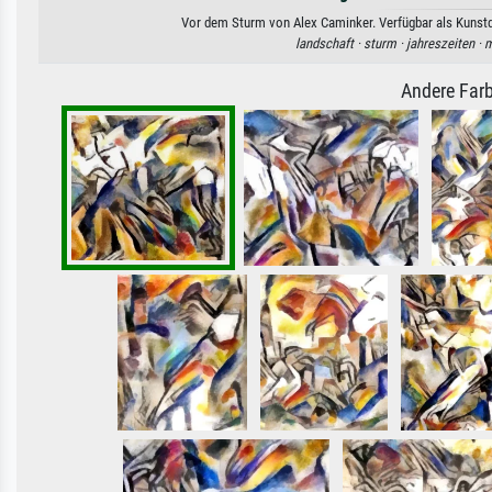
Vor dem Sturm von Alex Caminker. Verfügbar als Kunstdr
landschaft ·
sturm ·
jahreszeiten ·
m
Andere Farb