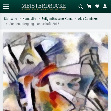
Startseite
Kunststile
Zeitgenössische Kunst
Alex Caminker
Sonnenuntergang, Landschaft, 2016
Standardsuche
KI-Bildersuche
Suchen Sie nach Künstlern, Werktiteln
Beschreiben Sie die Szene – z.B. Grüne
oder Stilen – z.B. Monet,
Wiese, Abstrakt mit viel Rot, Dunkles
Sternennacht, Impressionismus, Welle
Ölgemälde, Stehender Akt neben einem
Hokusai, Akt.
Baum.