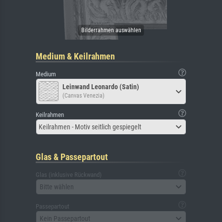
Medium & Keilrahmen
Medium
Leinwand Leonardo (Satin)
(Canvas Venezia)
Keilrahmen
Keilrahmen - Motiv seitlich gespiegelt
Glas & Passepartout
Glas (inklusive Rückwand)
Bitte wählen
Passepartout
Kein Passepartout