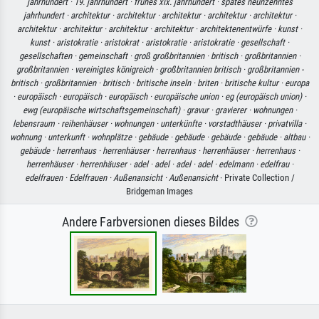
jahrhundert ·
19. jahrhundert ·
frühes xix. jahrhundert ·
spätes neunzehntes
jahrhundert ·
architektur ·
architektur ·
architektur ·
architektur ·
architektur ·
architektur ·
architektur ·
architektur ·
architektur ·
architektenentwürfe ·
kunst ·
kunst ·
aristokratie ·
aristokrat ·
aristokratie ·
aristokratie ·
gesellschaft ·
gesellschaften ·
gemeinschaft ·
groß großbritannien ·
britisch ·
großbritannien ·
großbritannien ·
vereinigtes königreich ·
großbritannien britisch ·
großbritannien -
britisch ·
großbritannien ·
britisch ·
britische inseln ·
briten ·
britische kultur ·
europa
·
europäisch ·
europäisch ·
europäisch ·
europäische union ·
eg (europäisch union) ·
ewg (europäische wirtschaftsgemeinschaft) ·
gravur ·
gravierer ·
wohnungen ·
lebensraum ·
reihenhäuser ·
wohnungen ·
unterkünfte ·
vorstadthäuser ·
privatvilla ·
wohnung ·
unterkunft ·
wohnplätze ·
gebäude ·
gebäude ·
gebäude ·
gebäude ·
altbau ·
gebäude ·
herrenhaus ·
herrenhäuser ·
herrenhaus ·
herrenhäuser ·
herrenhaus ·
herrenhäuser ·
herrenhäuser ·
adel ·
adel ·
adel ·
adel ·
edelmann ·
edelfrau ·
edelfrauen ·
Edelfrauen ·
Außenansicht ·
Außenansicht
· Private Collection /
Bridgeman Images
Andere Farbversionen dieses Bildes