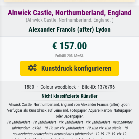
Alnwick Castle, Northumberland, England
(Alnwick Castle, Northumberland, England. )
Alexander Francis (after) Lydon
€ 157.00
Enthält 20% MwSt.
Kunstdruck konfigurieren
1880 · Colour woodblock · Bild-ID: 1376796
Nicht klassifizierte Künstler
Alnwick Castle, Northumberland, England von Alexander Francis (after) Lydon.
Verfügbar als Kunstdruck auf Leinwand, Fotopapier, Aquarellkarton, Naturpapier
oder Japanpapier.
19. jahrhundert ·
19. jahrhundert ·
xix. jahrhundert ·
xix. jahrhundert ·
neunzehntes
jahrhundert ·
c19th ·
19 19. xix xix. jahrhundert ·
19 xixe xix xixe siècle ·
19
neunzehntes neunzehntes neunzehntes jahrhundert ·
19 19. 19. 19. xix 19.