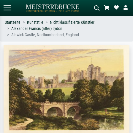
Startseite
Kunststile
Nicht klassifizierte Künstler
Alexander Francis (after) Lydon
Standardsuche
KI-Bildersuche
Alnwick Castle, Northumberland, England
Suchen Sie nach Künstlern, Werktiteln
Beschreiben Sie die Szene – z.B. Grüne
oder Stilen – z.B. Monet,
Wiese, Abstrakt mit viel Rot, Dunkles
Sternennacht, Impressionismus, Welle
Ölgemälde, Stehender Akt neben einem
Hokusai, Akt.
Baum.