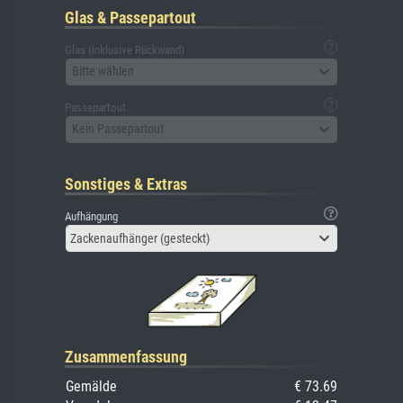
Glas & Passepartout
Glas (inklusive Rückwand)
Bitte wählen
Passepartout
Kein Passepartout
Sonstiges & Extras
Aufhängung
Zackenaufhänger (gesteckt)
Zusammenfassung
Gemälde
€ 73.69