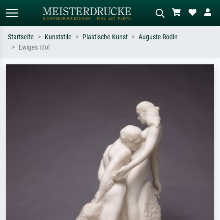
Startseite
Kunststile
Plastische Kunst
Auguste Rodin
Ewiges Idol
Standardsuche
KI-Bildersuche
Suchen Sie nach Künstlern, Werktiteln
Beschreiben Sie die Szene – z.B. Grüne
oder Stilen – z.B. Monet,
Wiese, Abstrakt mit viel Rot, Dunkles
Sternennacht, Impressionismus, Welle
Ölgemälde, Stehender Akt neben einem
Hokusai, Akt.
Baum.