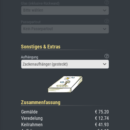
Glas (inklusive Rückwand)
Bitte wählen
Passepartout
Kein Passepartout
Sonstiges & Extras
Aufhängung
Zackenaufhänger (gesteckt)
Zusammenfassung
Gemälde
€ 75.20
Veredelung
€ 12.74
Keilrahmen
€ 41.93