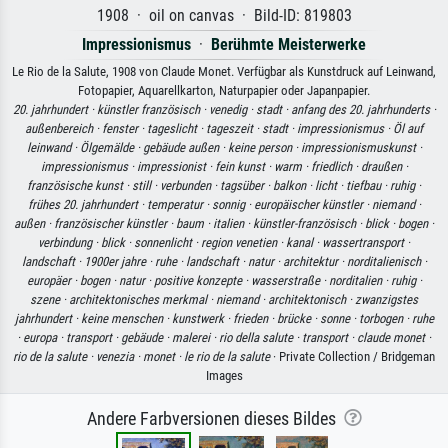
1908 · oil on canvas · Bild-ID: 819803
Impressionismus
·
Berühmte Meisterwerke
Le Rio de la Salute, 1908 von Claude Monet. Verfügbar als Kunstdruck auf Leinwand,
Fotopapier, Aquarellkarton, Naturpapier oder Japanpapier.
20. jahrhundert ·
künstler französisch ·
venedig ·
stadt ·
anfang des 20. jahrhunderts ·
außenbereich ·
fenster ·
tageslicht ·
tageszeit ·
stadt ·
impressionismus ·
Öl auf
leinwand ·
Ölgemälde ·
gebäude außen ·
keine person ·
impressionismuskunst ·
impressionismus ·
impressionist ·
fein kunst ·
warm ·
friedlich ·
draußen ·
französische kunst ·
still ·
verbunden ·
tagsüber ·
balkon ·
licht ·
tiefbau ·
ruhig ·
frühes 20. jahrhundert ·
temperatur ·
sonnig ·
europäischer künstler ·
niemand ·
außen ·
französischer künstler ·
baum ·
italien ·
künstler-französisch ·
blick ·
bogen ·
verbindung ·
blick ·
sonnenlicht ·
region venetien ·
kanal ·
wassertransport ·
landschaft ·
1900er jahre ·
ruhe ·
landschaft ·
natur ·
architektur ·
norditalienisch ·
europäer ·
bogen ·
natur ·
positive konzepte ·
wasserstraße ·
norditalien ·
ruhig ·
szene ·
architektonisches merkmal ·
niemand ·
architektonisch ·
zwanzigstes
jahrhundert ·
keine menschen ·
kunstwerk ·
frieden ·
brücke ·
sonne ·
torbogen ·
ruhe
·
europa ·
transport ·
gebäude ·
malerei ·
rio della salute ·
transport ·
claude monet ·
rio de la salute ·
venezia ·
monet ·
le rio de la salute
· Private Collection / Bridgeman
Images
Andere Farbversionen dieses Bildes