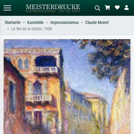
Startseite
Kunststile
Impressionismus
Claude Monet
Le Rio de la Salute, 1908
Standardsuche
KI-Bildersuche
Suchen Sie nach Künstlern, Werktiteln
Beschreiben Sie die Szene – z.B. Grüne
oder Stilen – z.B. Monet,
Wiese, Abstrakt mit viel Rot, Dunkles
Sternennacht, Impressionismus, Welle
Ölgemälde, Stehender Akt neben einem
Hokusai, Akt.
Baum.