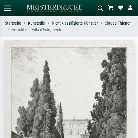
Startseite
Kunststile
Nicht klassifizierte Künstler
Claude Thienon
Ansicht der Villa d'Este, Tivoli
Standardsuche
KI-Bildersuche
Suchen Sie nach Künstlern, Werktiteln
Beschreiben Sie die Szene – z.B. Grüne
oder Stilen – z.B. Monet,
Wiese, Abstrakt mit viel Rot, Dunkles
Sternennacht, Impressionismus, Welle
Ölgemälde, Stehender Akt neben einem
Hokusai, Akt.
Baum.