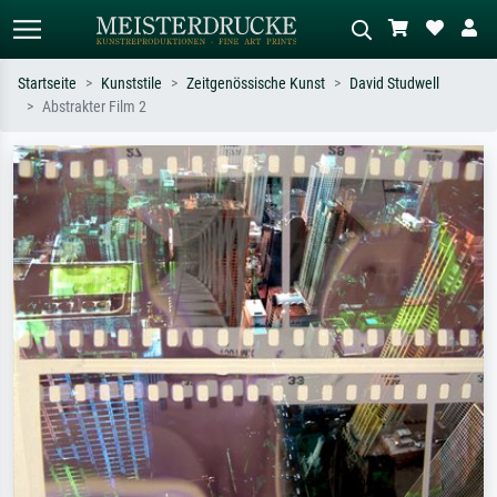
Startseite
Kunststile
Zeitgenössische Kunst
David Studwell
Abstrakter Film 2
Standardsuche
KI-Bildersuche
Suchen Sie nach Künstlern, Werktiteln
Beschreiben Sie die Szene – z.B. Grüne
oder Stilen – z.B. Monet,
Wiese, Abstrakt mit viel Rot, Dunkles
Sternennacht, Impressionismus, Welle
Ölgemälde, Stehender Akt neben einem
Hokusai, Akt.
Baum.