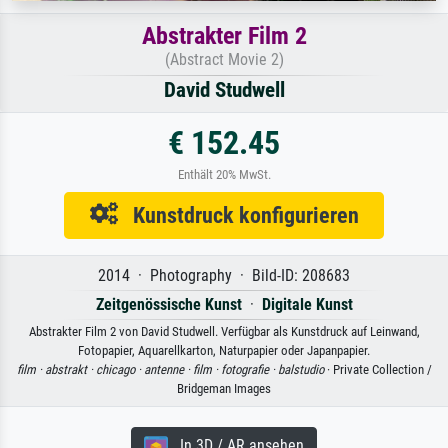
Abstrakter Film 2
(Abstract Movie 2)
David Studwell
€ 152.45
Enthält 20% MwSt.
Kunstdruck konfigurieren
2014 · Photography · Bild-ID: 208683
Zeitgenössische Kunst
·
Digitale Kunst
Abstrakter Film 2 von David Studwell. Verfügbar als Kunstdruck auf Leinwand,
Fotopapier, Aquarellkarton, Naturpapier oder Japanpapier.
film ·
abstrakt ·
chicago ·
antenne ·
film ·
fotografie ·
balstudio
· Private Collection /
Bridgeman Images
In 3D / AR ansehen