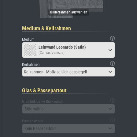
Medium & Keilrahmen
Medium
Leinwand Leonardo (Satin)
(Canvas Venezia)
Keilrahmen
Keilrahmen - Motiv seitlich gespiegelt
Glas & Passepartout
Glas (inklusive Rückwand)
Bitte wählen
Passepartout
Kein Passepartout