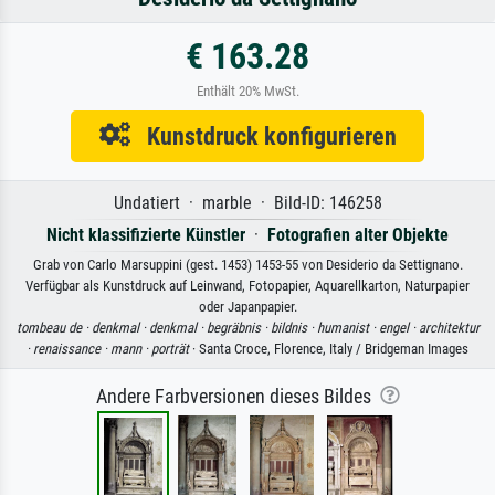
€ 163.28
Enthält 20% MwSt.
Kunstdruck konfigurieren
Undatiert · marble · Bild-ID: 146258
Nicht klassifizierte Künstler
·
Fotografien alter Objekte
Grab von Carlo Marsuppini (gest. 1453) 1453-55 von Desiderio da Settignano.
Verfügbar als Kunstdruck auf Leinwand, Fotopapier, Aquarellkarton, Naturpapier
oder Japanpapier.
tombeau de ·
denkmal ·
denkmal ·
begräbnis ·
bildnis ·
humanist ·
engel ·
architektur
·
renaissance ·
mann ·
porträt
· Santa Croce, Florence, Italy / Bridgeman Images
Andere Farbversionen dieses Bildes