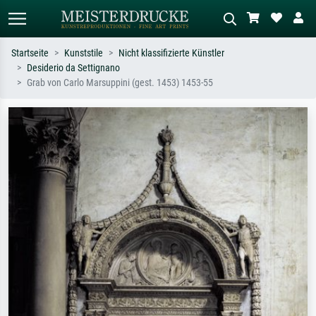
Startseite
Kunststile
Nicht klassifizierte Künstler
Desiderio da Settignano
Standardsuche
KI-Bildersuche
Grab von Carlo Marsuppini (gest. 1453) 1453-55
Suchen Sie nach Künstlern, Werktiteln
Beschreiben Sie die Szene – z.B. Grüne
oder Stilen – z.B. Monet,
Wiese, Abstrakt mit viel Rot, Dunkles
Sternennacht, Impressionismus, Welle
Ölgemälde, Stehender Akt neben einem
Hokusai, Akt.
Baum.