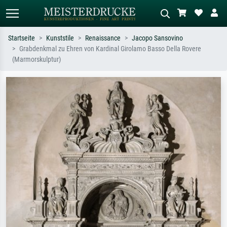
Startseite
Kunststile
Renaissance
Jacopo Sansovino
Grabdenkmal zu Ehren von Kardinal Girolamo Basso Della Rovere
Standardsuche
KI-Bildersuche
(Marmorskulptur)
Suchen Sie nach Künstlern, Werktiteln
Beschreiben Sie die Szene – z.B. Grüne
oder Stilen – z.B. Monet,
Wiese, Abstrakt mit viel Rot, Dunkles
Sternennacht, Impressionismus, Welle
Ölgemälde, Stehender Akt neben einem
Hokusai, Akt.
Baum.