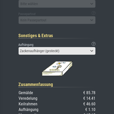
Bitte wählen
Passepartout
Kein Passepartout
Sonstiges & Extras
Aufhängung
Zackenaufhänger (gesteckt)
Zusammenfassung
Gemälde
€ 85.78
Veredelung
€ 14.41
Keilrahmen
€ 46.60
Aufhängung
€ 1.10