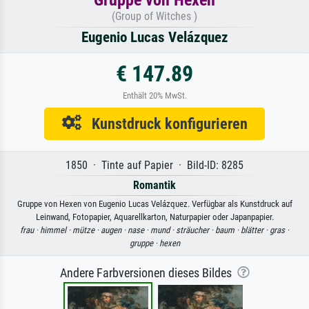
(Group of Witches )
Eugenio Lucas Velázquez
€ 147.89
Enthält 20% MwSt.
Kunstdruck konfigurieren
1850 · Tinte auf Papier · Bild-ID: 8285
Romantik
Gruppe von Hexen von Eugenio Lucas Velázquez. Verfügbar als Kunstdruck auf
Leinwand, Fotopapier, Aquarellkarton, Naturpapier oder Japanpapier.
frau ·
himmel ·
mütze ·
augen ·
nase ·
mund ·
sträucher ·
baum ·
blätter ·
gras ·
gruppe ·
hexen
Andere Farbversionen dieses Bildes