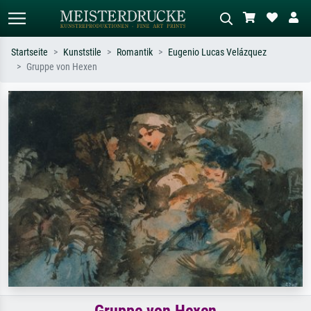
Startseite
Kunststile
Romantik
Eugenio Lucas Velázquez
Gruppe von Hexen
Standardsuche
KI-Bildersuche
Suchen Sie nach Künstlern, Werktiteln
Beschreiben Sie die Szene – z.B. Grüne
oder Stilen – z.B. Monet,
Wiese, Abstrakt mit viel Rot, Dunkles
Sternennacht, Impressionismus, Welle
Ölgemälde, Stehender Akt neben einem
Hokusai, Akt.
Baum.
Gruppe von Hexen