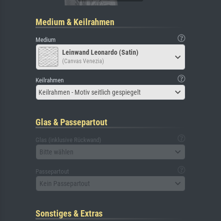
Medium & Keilrahmen
Medium
Leinwand Leonardo (Satin)
(Canvas Venezia)
Keilrahmen
Keilrahmen - Motiv seitlich gespiegelt
Glas & Passepartout
Glas (inklusive Rückwand)
Bitte wählen
Passepartout
Kein Passepartout
Sonstiges & Extras