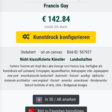
Francis Guy
€ 142.84
Enthält 20% MwSt.
Kunstdruck konfigurieren
Undatiert · oil on canvas · Bild-ID: 567927
Nicht klassifizierte Künstler
·
Landschaften
Carters Taverne am Kopf des Lake George von Francis Guy. Verfügbar als
Kunstdruck auf Leinwand, Fotopapier, Aquarellkarton, Naturpapier oder Japanpapier.
new york ·
amerikanische landschaft ·
bummeln ·
freizeit ·
ausflug ·
idyllische ·
koloniale architektur ·
new england ·
freizeit ·
amerika ·
amerikaner ·
Nordamerika
·
Detroit Institute of Arts, USA / Bridgeman Images
In 3D / AR ansehen
Bild zu Favoriten hinzufügen