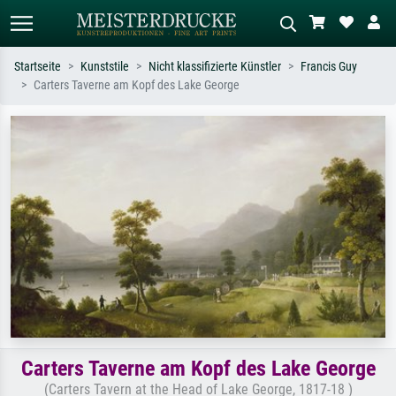
Startseite
Kunststile
Nicht klassifizierte Künstler
Francis Guy
Carters Taverne am Kopf des Lake George
Standardsuche
KI-Bildersuche
Suchen Sie nach Künstlern, Werktiteln
Beschreiben Sie die Szene – z.B. Grüne
oder Stilen – z.B. Monet,
Wiese, Abstrakt mit viel Rot, Dunkles
Sternennacht, Impressionismus, Welle
Ölgemälde, Stehender Akt neben einem
Hokusai, Akt.
Baum.
Carters Taverne am Kopf des Lake George
(Carters Tavern at the Head of Lake George, 1817-18 )