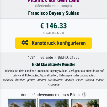
Picknick auf dem Land
(Merienda en el campo)
Francisco Bayeu y Subias
€ 146.33
Enthält 20% MwSt.
Kunstdruck konfigurieren
1784 · Gelände · Bild-ID: 21366
Nicht klassifizierte Künstler
Picknick auf dem Land von Francisco Bayeu y Subias. Verfügbar als Kunstdruck auf
Leinwand, Fotopapier, Aquarellkarton, Naturpapier oder Japanpapier.
picknick ·
flaschen ·
gitarre ·
mäntel ·
aristokraten ·
ländlich ·
essen ·
trinken ·
mäntel
·
scheune
Andere Farbversionen dieses Bildes