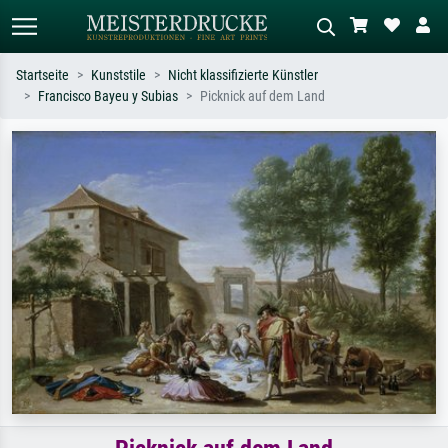
Startseite
Kunststile
Nicht klassifizierte Künstler
Francisco Bayeu y Subias
Picknick auf dem Land
Standardsuche
KI-Bildersuche
Suchen Sie nach Künstlern, Werktiteln
Beschreiben Sie die Szene – z.B. Grüne
oder Stilen – z.B. Monet,
Wiese, Abstrakt mit viel Rot, Dunkles
Sternennacht, Impressionismus, Welle
Ölgemälde, Stehender Akt neben einem
Hokusai, Akt.
Baum.