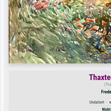
Thaxte
(Tha
Fred
Undatiert · 
Nicht