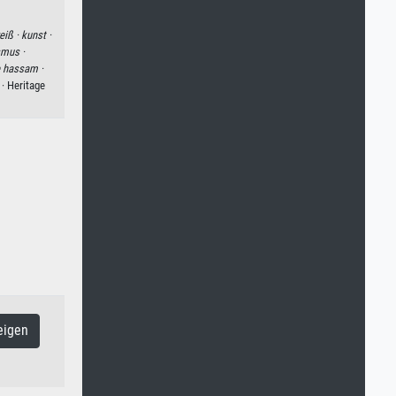
eiß ·
kunst ·
smus ·
e hassam ·
· Heritage
eigen