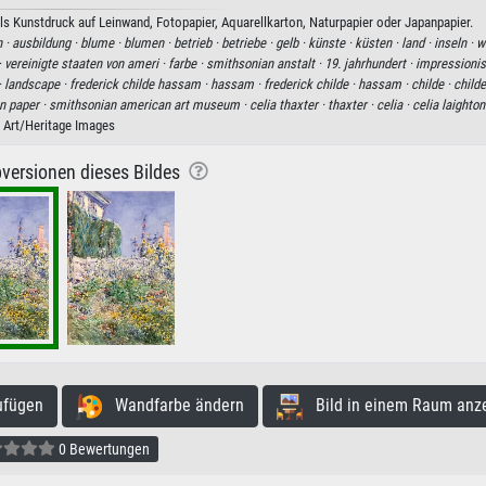
s Kunstdruck auf Leinwand, Fotopapier, Aquarellkarton, Naturpapier oder Japanpapier.
n ·
ausbildung ·
blume ·
blumen ·
betrieb ·
betriebe ·
gelb ·
künste ·
küsten ·
land ·
inseln ·
w
·
vereinigte staaten von ameri ·
farbe ·
smithsonian anstalt ·
19. jahrhundert ·
impressioni
·
landscape ·
frederick childe hassam ·
hassam ·
frederick childe ·
hassam ·
childe ·
child
n paper ·
smithsonian american art museum ·
celia thaxter ·
thaxter ·
celia ·
celia laighton
Art/Heritage Images
versionen dieses Bildes
ufügen
Wandfarbe ändern
Bild in einem Raum anz
0 Bewertungen