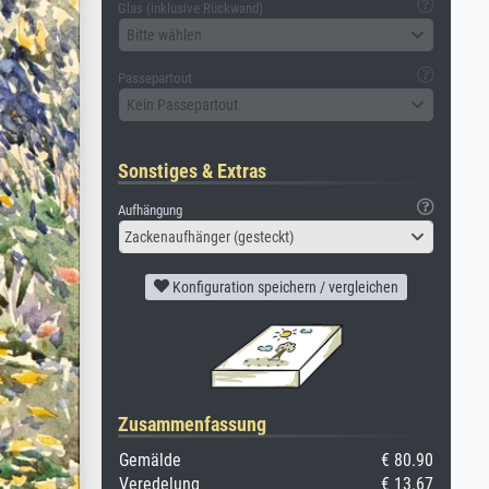
Glas (inklusive Rückwand)
Bitte wählen
Passepartout
Kein Passepartout
Sonstiges & Extras
Aufhängung
Zackenaufhänger (gesteckt)
Konfiguration speichern / vergleichen
Zusammenfassung
Gemälde
€ 80.90
Veredelung
€ 13.67