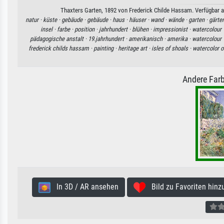
Thaxters Garten, 1892 von Frederick Childe Hassam. Verfügbar al
natur ·
küste ·
gebäude ·
gebäude ·
haus ·
häuser ·
wand ·
wände ·
garten ·
gärte
insel ·
farbe ·
position ·
jahrhundert ·
blühen ·
impressionist ·
watercolour 
pädagogische anstalt ·
19.jahrhundert ·
amerikanisch ·
amerika ·
watercolour 
frederick childs hassam ·
painting ·
heritage art ·
isles of shoals ·
watercolor o
Andere Farb
In 3D / AR ansehen
Bild zu Favoriten hinz