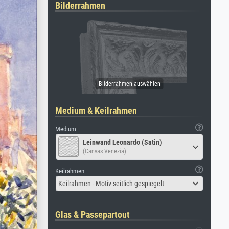
Bilderrahmen
Medium & Keilrahmen
Medium
Leinwand Leonardo (Satin)
(Canvas Venezia)
Keilrahmen
Keilrahmen - Motiv seitlich gespiegelt
Glas & Passepartout