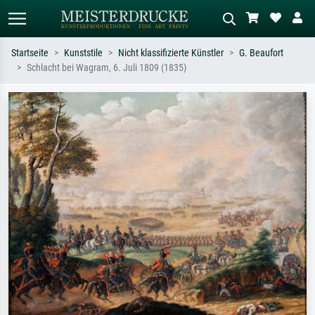
Startseite
Kunststile
Nicht klassifizierte Künstler
G. Beaufort
Schlacht bei Wagram, 6. Juli 1809 (1835)
Standardsuche
KI-Bildersuche
Suchen Sie nach Künstlern, Werktiteln
Beschreiben Sie die Szene – z.B. Grüne
oder Stilen – z.B. Monet,
Wiese, Abstrakt mit viel Rot, Dunkles
Sternennacht, Impressionismus, Welle
Ölgemälde, Stehender Akt neben einem
Hokusai, Akt.
Baum.