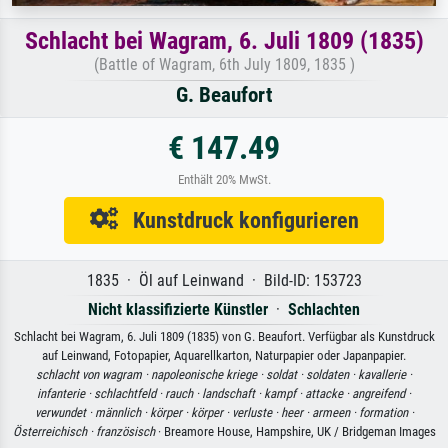
Schlacht bei Wagram, 6. Juli 1809 (1835)
(Battle of Wagram, 6th July 1809, 1835 )
G. Beaufort
€ 147.49
Enthält 20% MwSt.
Kunstdruck konfigurieren
1835 · Öl auf Leinwand · Bild-ID: 153723
Nicht klassifizierte Künstler
·
Schlachten
Schlacht bei Wagram, 6. Juli 1809 (1835) von G. Beaufort. Verfügbar als Kunstdruck
auf Leinwand, Fotopapier, Aquarellkarton, Naturpapier oder Japanpapier.
schlacht von wagram ·
napoleonische kriege ·
soldat ·
soldaten ·
kavallerie ·
infanterie ·
schlachtfeld ·
rauch ·
landschaft ·
kampf ·
attacke ·
angreifend ·
verwundet ·
männlich ·
körper ·
körper ·
verluste ·
heer ·
armeen ·
formation ·
Österreichisch ·
französisch
· Breamore House, Hampshire, UK / Bridgeman Images