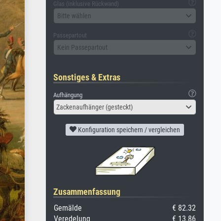
Glas (inklusive Rückwand)
Bitte wählen
Passepartout
Kein Passepartout
Sonstiges & Extras
Aufhängung
Zackenaufhänger (gesteckt)
Konfiguration speichern / vergleichen
Zusammenfassung
Gemälde
€ 82.32
Veredelung
€ 13.86