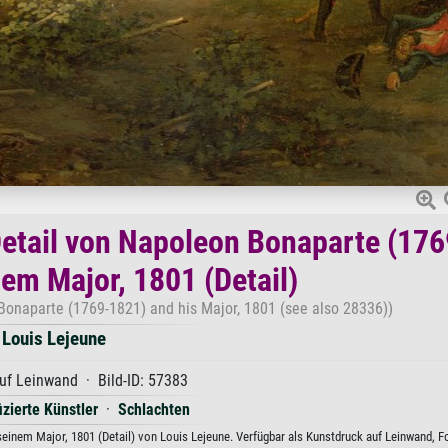
etail von Napoleon Bonaparte (176
em Major, 1801 (Detail)
 Bonaparte (1769-1821) and his Major, 1801 (see also 28336))
Louis Lejeune
uf Leinwand · Bild-ID: 57383
izierte Künstler
·
Schlachten
inem Major, 1801 (Detail) von Louis Lejeune. Verfügbar als Kunstdruck auf Leinwand, F