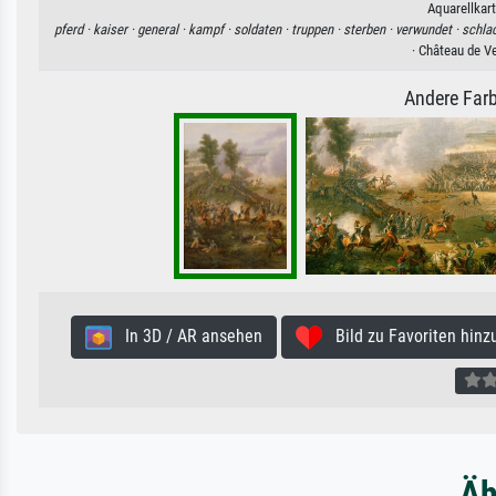
Aquarellkart
pferd ·
kaiser ·
general ·
kampf ·
soldaten ·
truppen ·
sterben ·
verwundet ·
schlac
· Château de V
Andere Farb
In 3D / AR ansehen
Bild zu Favoriten hinz
Äh