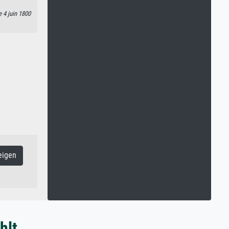
e 4 juin 1800
eigen
hlt