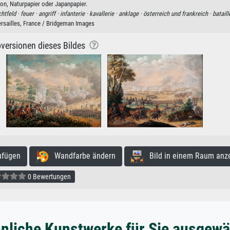
on, Naturpapier oder Japanpapier.
htfeld ·
feuer ·
angriff ·
infanterie ·
kavallerie ·
anklage ·
österreich und frankreich ·
bataill
ersailles, France / Bridgeman Images
versionen dieses Bildes
ufügen
Wandfarbe ändern
Bild in einem Raum anz
0 Bewertungen
nliche Kunstwerke für Sie ausgewä