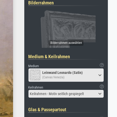
Bilderrahmen
Medium & Keilrahmen
Medium
Leinwand Leonardo (Satin)
(Canvas Venezia)
Keilrahmen
Keilrahmen - Motiv seitlich gespiegelt
Glas & Passepartout