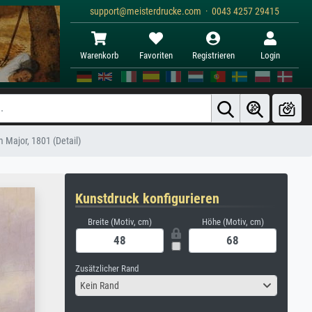
support@meisterdrucke.com · 0043 4257 29415
Warenkorb
Favoriten
Registrieren
Login
 Major, 1801 (Detail)
Kunstdruck konfigurieren
Breite (Motiv, cm)
Höhe (Motiv, cm)
Zusätzlicher Rand
Kein Rand