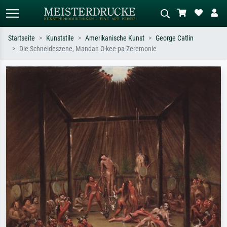
Startseite
Kunststile
Amerikanische Kunst
George Catlin
Die Schneideszene, Mandan O-kee-pa-Zeremonie
Standardsuche
KI-Bildersuche
Suchen Sie nach Künstlern, Werktiteln
Beschreiben Sie die Szene – z.B. Grüne
oder Stilen – z.B. Monet,
Wiese, Abstrakt mit viel Rot, Dunkles
Sternennacht, Impressionismus, Welle
Ölgemälde, Stehender Akt neben einem
Hokusai, Akt.
Baum.