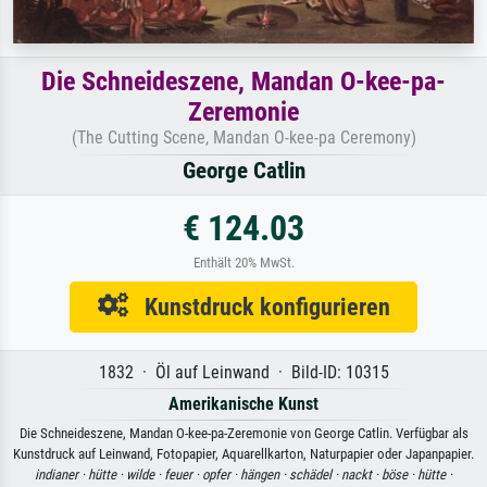
Die Schneideszene, Mandan O-kee-pa-
Zeremonie
(The Cutting Scene, Mandan O-kee-pa Ceremony)
George Catlin
€ 124.03
Enthält 20% MwSt.
Kunstdruck konfigurieren
1832 · Öl auf Leinwand · Bild-ID: 10315
Amerikanische Kunst
Die Schneideszene, Mandan O-kee-pa-Zeremonie von George Catlin. Verfügbar als
Kunstdruck auf Leinwand, Fotopapier, Aquarellkarton, Naturpapier oder Japanpapier.
indianer ·
hütte ·
wilde ·
feuer ·
opfer ·
hängen ·
schädel ·
nackt ·
böse ·
hütte ·