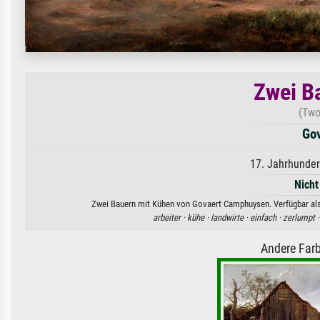
Zwei B
(Two
Go
17. Jahrhunder
Nicht
Zwei Bauern mit Kühen von Govaert Camphuysen. Verfügbar als 
arbeiter ·
kühe ·
landwirte ·
einfach ·
zerlumpt 
Andere Farb