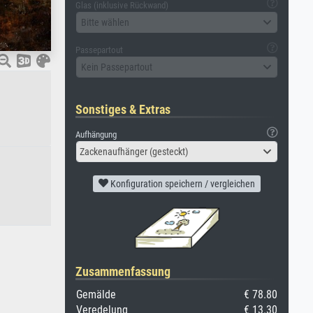
Glas (inklusive Rückwand)
Bitte wählen
Passepartout
Kein Passepartout
Sonstiges & Extras
Aufhängung
Zackenaufhänger (gesteckt)
Konfiguration speichern / vergleichen
Zusammenfassung
Gemälde
€ 78.80
Veredelung
€ 13.30