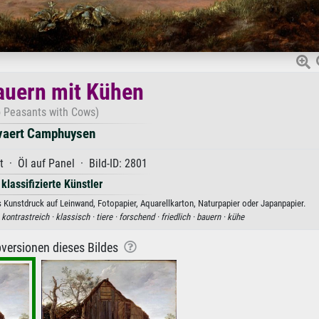
auern mit Kühen
 Peasants with Cows)
vaert Camphuysen
t · Öl auf Panel · Bild-ID: 2801
 klassifizierte Künstler
Kunstdruck auf Leinwand, Fotopapier, Aquarellkarton, Naturpapier oder Japanpapier.
·
kontrastreich ·
klassisch ·
tiere ·
forschend ·
friedlich ·
bauern ·
kühe
versionen dieses Bildes