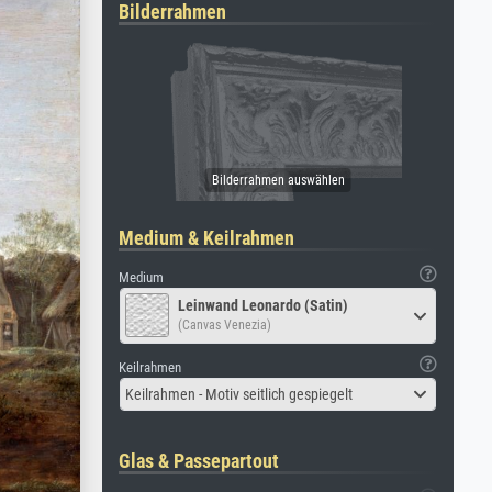
Bilderrahmen
Medium & Keilrahmen
Medium
Leinwand Leonardo (Satin)
(Canvas Venezia)
Keilrahmen
Keilrahmen - Motiv seitlich gespiegelt
Glas & Passepartout