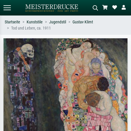
Startseite
Kunststile
Jugendstil
Gustav Klimt
Tod und Leben, ca. 1911
Standardsuche
KI-Bildersuche
Suchen Sie nach Künstlern, Werktiteln
Beschreiben Sie die Szene – z.B. Grüne
oder Stilen – z.B. Monet,
Wiese, Abstrakt mit viel Rot, Dunkles
Sternennacht, Impressionismus, Welle
Ölgemälde, Stehender Akt neben einem
Hokusai, Akt.
Baum.