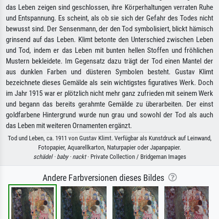
das Leben zeigen sind geschlossen, ihre Körperhaltungen verraten Ruhe
und Entspannung. Es scheint, als ob sie sich der Gefahr des Todes nicht
bewusst sind. Der Sensenmann, der den Tod symbolisiert, blickt hämisch
grinsend auf das Leben. Klimt betonte den Unterschied zwischen Leben
und Tod, indem er das Leben mit bunten hellen Stoffen und fröhlichen
Mustern bekleidete. Im Gegensatz dazu trägt der Tod einen Mantel der
aus dunklen Farben und düsteren Symbolen besteht. Gustav Klimt
bezeichnete dieses Gemälde als sein wichtigstes figuratives Werk. Doch
im Jahr 1915 war er plötzlich nicht mehr ganz zufrieden mit seinem Werk
und begann das bereits gerahmte Gemälde zu überarbeiten. Der einst
goldfarbene Hintergrund wurde nun grau und sowohl der Tod als auch
das Leben mit weiteren Ornamenten ergänzt.
Tod und Leben, ca. 1911 von Gustav Klimt. Verfügbar als Kunstdruck auf Leinwand,
Fotopapier, Aquarellkarton, Naturpapier oder Japanpapier.
schädel ·
baby ·
nackt
· Private Collection / Bridgeman Images
Andere Farbversionen dieses Bildes