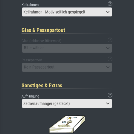
Keilrahmen
Keilrahmen - Motiv seitlich gespiegelt
Glas & Passepartout
Glas (inklusive Rückwand)
Bitte wählen
Passepartout
Kein Passepartout
Sonstiges & Extras
Aufhängung
Zackenaufhänger (gesteckt)