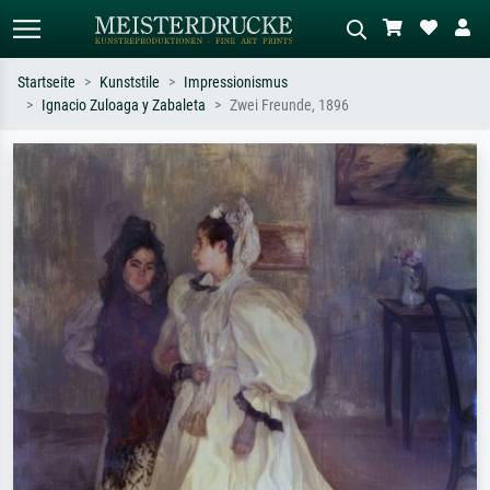
Startseite
Kunststile
Impressionismus
Ignacio Zuloaga y Zabaleta
Zwei Freunde, 1896
Standardsuche
KI-Bildersuche
Suchen Sie nach Künstlern, Werktiteln
Beschreiben Sie die Szene – z.B. Grüne
oder Stilen – z.B. Monet,
Wiese, Abstrakt mit viel Rot, Dunkles
Sternennacht, Impressionismus, Welle
Ölgemälde, Stehender Akt neben einem
Hokusai, Akt.
Baum.