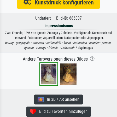
Kunstdruck konfigurieren
Undatiert · Bild-ID: 686007
Impressionismus
Zwei Freunde, 1896 von Ignacio Zuloaga y Zabaleta. Verfügbar als Kunstdruck auf
Leinwand, Fotopapier, Aquarellkarton, Naturpapier oder Japanpapier.
betrug ·
geographie ·
museum ·
nationalität ·
kunst ·
katalonien ·
spanien ·
person ·
ignacio ·
zuloaga ·
friends ' ·
Leinwand
· / akg-images
Andere Farbversionen dieses Bildes
In 3D / AR ansehen
Bild zu Favoriten hinzufügen