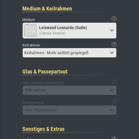
Medium & Keilrahmen
Medium
Leinwand Leonardo (Satin)
(Canvas Venezia)
Keilrahmen
Keilrahmen - Motiv seitlich gespiegelt
Glas & Passepartout
Glas (inklusive Rückwand)
Bitte wählen
Passepartout
Kein Passepartout
Sonstiges & Extras