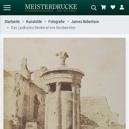
Startseite
Kunststile
Fotografie
James Robertson
Das Lysikrates-Denkmal von Nordwesten
Standardsuche
KI-Bildersuche
Suchen Sie nach Künstlern, Werktiteln
Beschreiben Sie die Szene – z.B. Grüne
oder Stilen – z.B. Monet,
Wiese, Abstrakt mit viel Rot, Dunkles
Sternennacht, Impressionismus, Welle
Ölgemälde, Stehender Akt neben einem
Hokusai, Akt.
Baum.