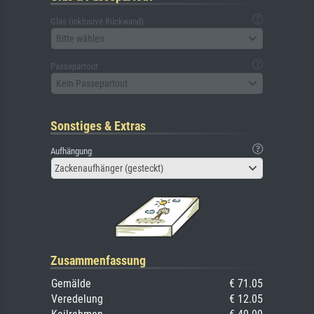
Glas (inklusive Rückwand)
Bitte wählen
Passepartout
Kein Passepartout
Sonstiges & Extras
Aufhängung
Zackenaufhänger (gesteckt)
Zusammenfassung
Gemälde
€ 71.05
Veredelung
€ 12.05