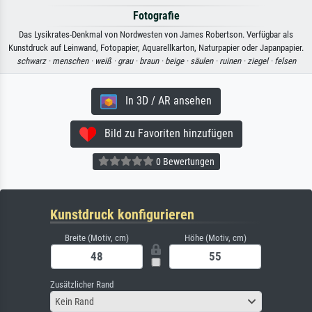
Fotografie
Das Lysikrates-Denkmal von Nordwesten von James Robertson. Verfügbar als
Kunstdruck auf Leinwand, Fotopapier, Aquarellkarton, Naturpapier oder Japanpapier.
schwarz ·
menschen ·
weiß ·
grau ·
braun ·
beige ·
säulen ·
ruinen ·
ziegel ·
felsen
In 3D / AR ansehen
Bild zu Favoriten hinzufügen
0 Bewertungen
Kunstdruck konfigurieren
Breite (Motiv, cm)
Höhe (Motiv, cm)
Zusätzlicher Rand
Kein Rand