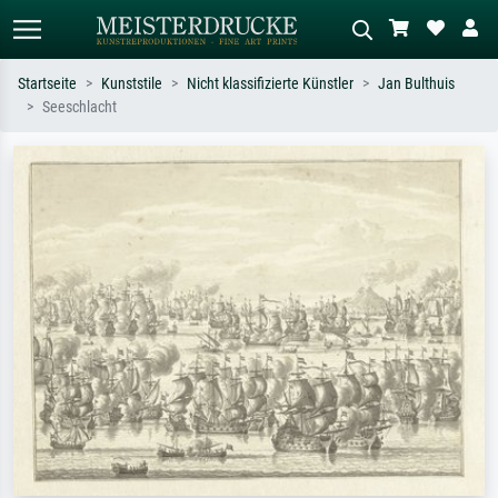
Startseite
Kunststile
Nicht klassifizierte Künstler
Jan Bulthuis
Seeschlacht
Standardsuche
KI-Bildersuche
Suchen Sie nach Künstlern, Werktiteln
Beschreiben Sie die Szene – z.B. Grüne
oder Stilen – z.B. Monet,
Wiese, Abstrakt mit viel Rot, Dunkles
Sternennacht, Impressionismus, Welle
Ölgemälde, Stehender Akt neben einem
Hokusai, Akt.
Baum.