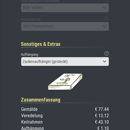
Glas (inklusive Rückwand)
Bitte wählen
Passepartout
Kein Passepartout
Sonstiges & Extras
Aufhängung
Zackenaufhänger (gesteckt)
Zusammenfassung
Gemälde
€ 77.44
Veredelung
€ 13.12
Keilrahmen
€ 43.10
Aufhängung
€ 1.10