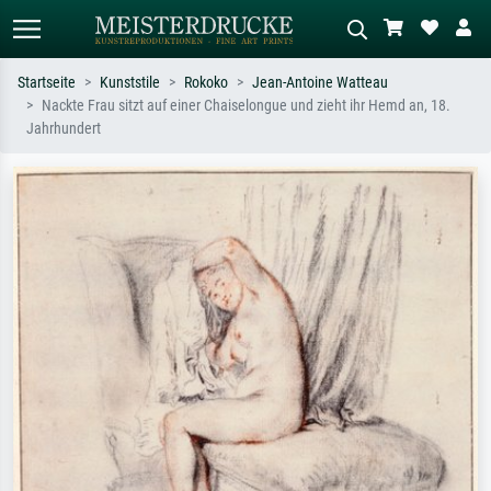
Startseite
Kunststile
Rokoko
Jean-Antoine Watteau
Nackte Frau sitzt auf einer Chaiselongue und zieht ihr Hemd an, 18.
Standardsuche
KI-Bildersuche
Jahrhundert
Suchen Sie nach Künstlern, Werktiteln
Beschreiben Sie die Szene – z.B. Grüne
oder Stilen – z.B. Monet,
Wiese, Abstrakt mit viel Rot, Dunkles
Sternennacht, Impressionismus, Welle
Ölgemälde, Stehender Akt neben einem
Hokusai, Akt.
Baum.