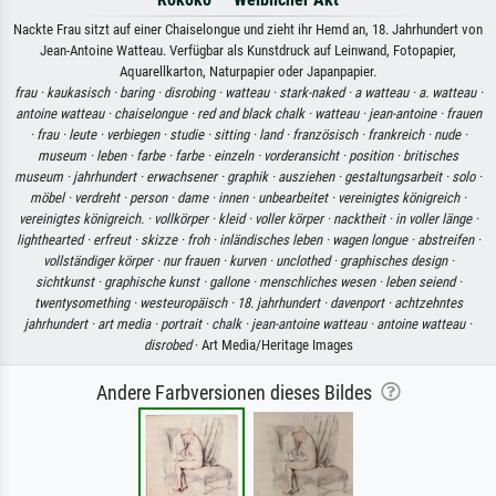
Nackte Frau sitzt auf einer Chaiselongue und zieht ihr Hemd an, 18. Jahrhundert von
Jean-Antoine Watteau. Verfügbar als Kunstdruck auf Leinwand, Fotopapier,
Aquarellkarton, Naturpapier oder Japanpapier.
frau ·
kaukasisch ·
baring ·
disrobing ·
watteau ·
stark-naked ·
a watteau ·
a. watteau ·
antoine watteau ·
chaiselongue ·
red and black chalk ·
watteau ·
jean-antoine ·
frauen
·
frau ·
leute ·
verbiegen ·
studie ·
sitting ·
land ·
französisch ·
frankreich ·
nude ·
museum ·
leben ·
farbe ·
farbe ·
einzeln ·
vorderansicht ·
position ·
britisches
museum ·
jahrhundert ·
erwachsener ·
graphik ·
ausziehen ·
gestaltungsarbeit ·
solo ·
möbel ·
verdreht ·
person ·
dame ·
innen ·
unbearbeitet ·
vereinigtes königreich ·
vereinigtes königreich. ·
vollkörper ·
kleid ·
voller körper ·
nacktheit ·
in voller länge ·
lighthearted ·
erfreut ·
skizze ·
froh ·
inländisches leben ·
wagen longue ·
abstreifen ·
vollständiger körper ·
nur frauen ·
kurven ·
unclothed ·
graphisches design ·
sichtkunst ·
graphische kunst ·
gallone ·
menschliches wesen ·
leben seiend ·
twentysomething ·
westeuropäisch ·
18. jahrhundert ·
davenport ·
achtzehntes
jahrhundert ·
art media ·
portrait ·
chalk ·
jean-antoine watteau ·
antoine watteau ·
disrobed
· Art Media/Heritage Images
Andere Farbversionen dieses Bildes