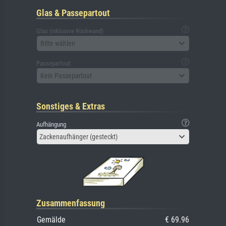
Glas & Passepartout
Glas (inklusive Rückwand)
Bitte wählen
Passepartout
Kein Passepartout
Sonstiges & Extras
Aufhängung
Zackenaufhänger (gesteckt)
Zusammenfassung
Gemälde
€ 69.96