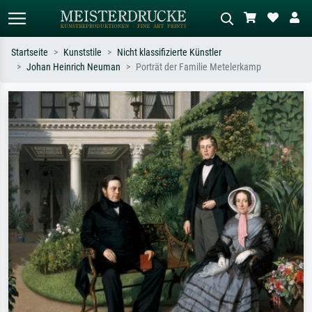
Startseite
Kunststile
Nicht klassifizierte Künstler
Johan Heinrich Neuman
Porträt der Familie Metelerkamp
Standardsuche
KI-Bildersuche
Suchen Sie nach Künstlern, Werktiteln
Beschreiben Sie die Szene – z.B. Grüne
oder Stilen – z.B. Monet,
Wiese, Abstrakt mit viel Rot, Dunkles
Sternennacht, Impressionismus, Welle
Ölgemälde, Stehender Akt neben einem
Hokusai, Akt.
Baum.