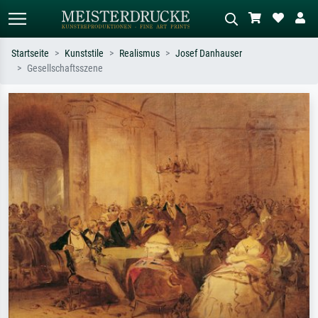
Startseite
Kunststile
Realismus
Josef Danhauser
Gesellschaftsszene
Standardsuche
KI-Bildersuche
Suchen Sie nach Künstlern, Werktiteln
Beschreiben Sie die Szene – z.B. Grüne
oder Stilen – z.B. Monet,
Wiese, Abstrakt mit viel Rot, Dunkles
Sternennacht, Impressionismus, Welle
Ölgemälde, Stehender Akt neben einem
Hokusai, Akt.
Baum.