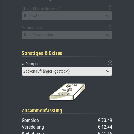
Glas (inklusive Rückwand)
Bitte wählen
Passepartout
Kein Passepartout
Sonstiges & Extras
Aufhängung
Zackenaufhänger (gesteckt)
Zusammenfassung
Gemälde
€ 73.49
Veredelung
€ 12.44
Keilrahmen
€ 41.16