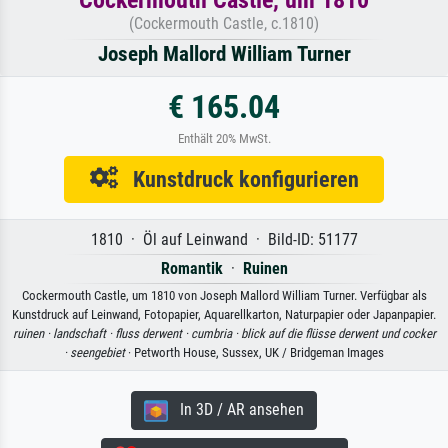
(Cockermouth Castle, c.1810)
Joseph Mallord William Turner
€ 165.04
Enthält 20% MwSt.
Kunstdruck konfigurieren
1810 · Öl auf Leinwand · Bild-ID: 51177
Romantik
·
Ruinen
Cockermouth Castle, um 1810 von Joseph Mallord William Turner. Verfügbar als
Kunstdruck auf Leinwand, Fotopapier, Aquarellkarton, Naturpapier oder Japanpapier.
ruinen ·
landschaft ·
fluss derwent ·
cumbria ·
blick auf die flüsse derwent und cocker
·
seengebiet
· Petworth House, Sussex, UK / Bridgeman Images
In 3D / AR ansehen