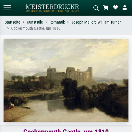
Startseite
Kunststile
Romantik
Joseph Mallord William Turner
Cockermouth Castle, um 1810
Standardsuche
KI-Bildersuche
Suchen Sie nach Künstlern, Werktiteln
Beschreiben Sie die Szene – z.B. Grüne
oder Stilen – z.B. Monet,
Wiese, Abstrakt mit viel Rot, Dunkles
Sternennacht, Impressionismus, Welle
Ölgemälde, Stehender Akt neben einem
Hokusai, Akt.
Baum.
Cockermouth Castle, um 1810