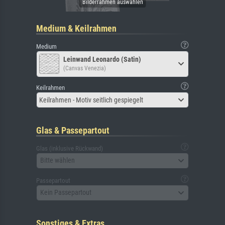
Medium & Keilrahmen
Medium
Leinwand Leonardo (Satin)
(Canvas Venezia)
Keilrahmen
Keilrahmen - Motiv seitlich gespiegelt
Glas & Passepartout
Glas (inklusive Rückwand)
Bitte wählen
Passepartout
Kein Passepartout
Sonstiges & Extras