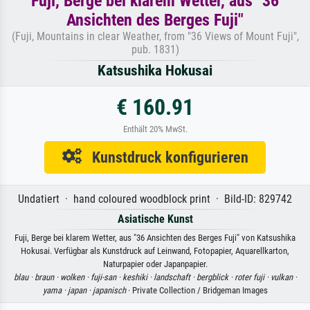
Fuji, Berge bei klarem Wetter, aus "36
Ansichten des Berges Fuji"
(Fuji, Mountains in clear Weather, from "36 Views of Mount Fuji",
pub. 1831)
Katsushika Hokusai
€ 160.91
Enthält 20% MwSt.
Kunstdruck konfigurieren
Undatiert · hand coloured woodblock print · Bild-ID: 829742
Asiatische Kunst
Fuji, Berge bei klarem Wetter, aus "36 Ansichten des Berges Fuji" von Katsushika
Hokusai. Verfügbar als Kunstdruck auf Leinwand, Fotopapier, Aquarellkarton,
Naturpapier oder Japanpapier.
blau ·
braun ·
wolken ·
fuji-san ·
keshiki ·
landschaft ·
bergblick ·
roter fuji ·
vulkan ·
yama ·
japan ·
japanisch
· Private Collection / Bridgeman Images