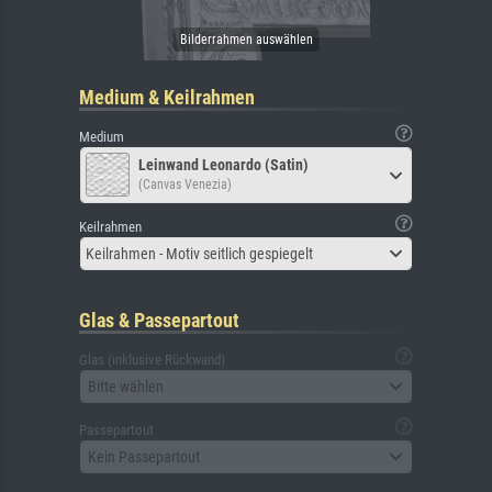
Medium & Keilrahmen
Medium
Leinwand Leonardo (Satin)
(Canvas Venezia)
Keilrahmen
Keilrahmen - Motiv seitlich gespiegelt
Glas & Passepartout
Glas (inklusive Rückwand)
Bitte wählen
Passepartout
Kein Passepartout