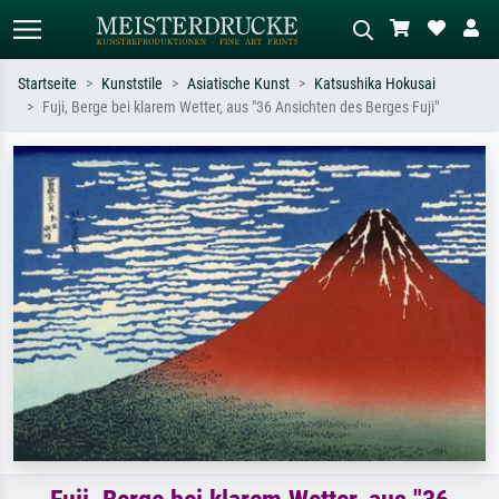
Startseite
Kunststile
Asiatische Kunst
Katsushika Hokusai
Fuji, Berge bei klarem Wetter, aus "36 Ansichten des Berges Fuji"
Standardsuche
KI-Bildersuche
Suchen Sie nach Künstlern, Werktiteln
Beschreiben Sie die Szene – z.B. Grüne
oder Stilen – z.B. Monet,
Wiese, Abstrakt mit viel Rot, Dunkles
Sternennacht, Impressionismus, Welle
Ölgemälde, Stehender Akt neben einem
Hokusai, Akt.
Baum.