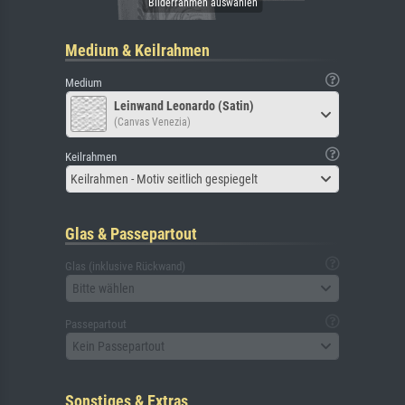
Medium & Keilrahmen
Medium
Leinwand Leonardo (Satin)
(Canvas Venezia)
Keilrahmen
Keilrahmen - Motiv seitlich gespiegelt
Glas & Passepartout
Glas (inklusive Rückwand)
Bitte wählen
Passepartout
Kein Passepartout
Sonstiges & Extras