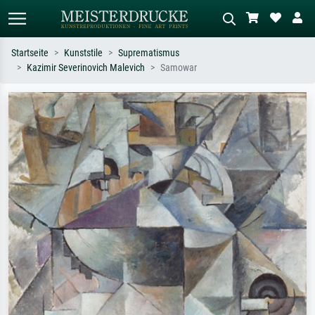
Startseite
Kunststile
Suprematismus
Kazimir Severinovich Malevich
Samowar
Standardsuche
KI-Bildersuche
Suchen Sie nach Künstlern, Werktiteln
Beschreiben Sie die Szene – z.B. Grüne
oder Stilen – z.B. Monet,
Wiese, Abstrakt mit viel Rot, Dunkles
Sternennacht, Impressionismus, Welle
Ölgemälde, Stehender Akt neben einem
Hokusai, Akt.
Baum.