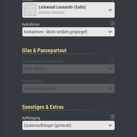
Leinwand Leonardo (Satin)
(Canvas Venezia)
Keilrahmen
Keilrahmen - Motiv seitlich gespiegelt
Glas & Passepartout
Glas (inklusive Rückwand)
Bitte wählen
Passepartout
Kein Passepartout
Sonstiges & Extras
Aufhängung
Zackenaufhänger (gesteckt)