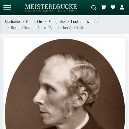
Startseite
Kunststile
Fotografie
Lock and Whitfield
Richard Norman Shaw, RA, britischer Architekt
Standardsuche
KI-Bildersuche
Suchen Sie nach Künstlern, Werktiteln
Beschreiben Sie die Szene – z.B. Grüne
oder Stilen – z.B. Monet,
Wiese, Abstrakt mit viel Rot, Dunkles
Sternennacht, Impressionismus, Welle
Ölgemälde, Stehender Akt neben einem
Hokusai, Akt.
Baum.