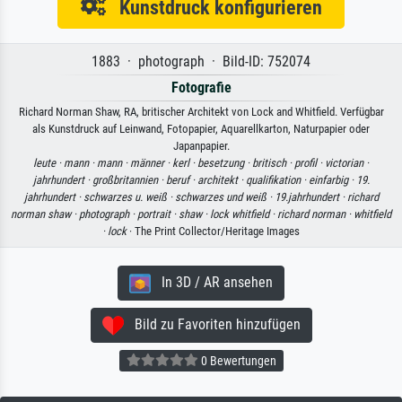
Kunstdruck konfigurieren
1883 · photograph · Bild-ID: 752074
Fotografie
Richard Norman Shaw, RA, britischer Architekt von Lock and Whitfield. Verfügbar
als Kunstdruck auf Leinwand, Fotopapier, Aquarellkarton, Naturpapier oder
Japanpapier.
leute ·
mann ·
mann ·
männer ·
kerl ·
besetzung ·
britisch ·
profil ·
victorian ·
jahrhundert ·
großbritannien ·
beruf ·
architekt ·
qualifikation ·
einfarbig ·
19.
jahrhundert ·
schwarzes u. weiß ·
schwarzes und weiß ·
19.jahrhundert ·
richard
norman shaw ·
photograph ·
portrait ·
shaw ·
lock whitfield ·
richard norman ·
whitfield
·
lock
· The Print Collector/Heritage Images
In 3D / AR ansehen
Bild zu Favoriten hinzufügen
0 Bewertungen