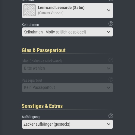
Leinwand Leonardo (Satin)
(Canvas Venezia)
Keilrahmen
Keilrahmen - Motiv seitlich gespiegelt
Glas & Passepartout
Glas (inklusive Rückwand)
Bitte wählen
Passepartout
Kein Passepartout
Sonstiges & Extras
Aufhängung
Zackenaufhänger (gesteckt)