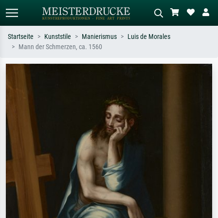
Startseite
Kunststile
Manierismus
Luis de Morales
Mann der Schmerzen, ca. 1560
Standardsuche
KI-Bildersuche
Suchen Sie nach Künstlern, Werktiteln
Beschreiben Sie die Szene – z.B. Grüne
oder Stilen – z.B. Monet,
Wiese, Abstrakt mit viel Rot, Dunkles
Sternennacht, Impressionismus, Welle
Ölgemälde, Stehender Akt neben einem
Hokusai, Akt.
Baum.