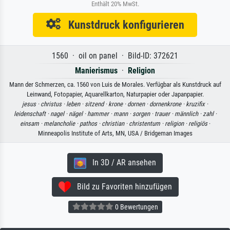
Enthält 20% MwSt.
Kunstdruck konfigurieren
1560 · oil on panel · Bild-ID: 372621
Manierismus
·
Religion
Mann der Schmerzen, ca. 1560 von Luis de Morales. Verfügbar als Kunstdruck auf
Leinwand, Fotopapier, Aquarellkarton, Naturpapier oder Japanpapier.
jesus ·
christus ·
leben ·
sitzend ·
krone ·
dornen ·
dornenkrone ·
kruzifix ·
leidenschaft ·
nagel ·
nägel ·
hammer ·
mann ·
sorgen ·
trauer ·
männlich ·
zahl ·
einsam ·
melancholie ·
pathos ·
christian ·
christentum ·
religion ·
religiös
·
Minneapolis Institute of Arts, MN, USA / Bridgeman Images
In 3D / AR ansehen
Bild zu Favoriten hinzufügen
0 Bewertungen