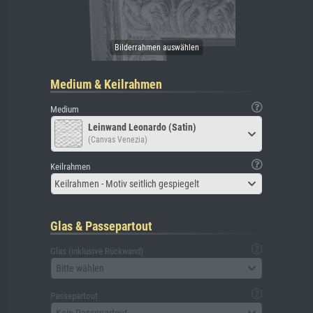
Medium & Keilrahmen
Medium
Leinwand Leonardo (Satin)
(Canvas Venezia)
Keilrahmen
Keilrahmen - Motiv seitlich gespiegelt
Glas & Passepartout
Glas (inklusive Rückwand)
Bitte wählen
Passepartout
Kein Passepartout