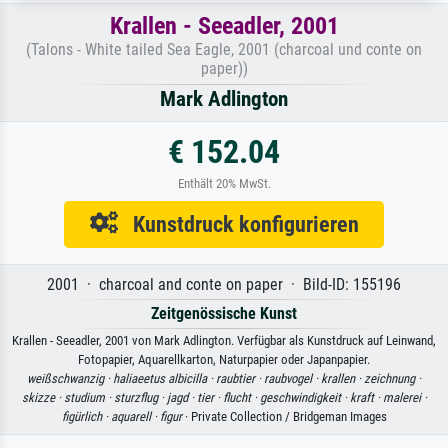
Krallen - Seeadler, 2001
(Talons - White tailed Sea Eagle, 2001 (charcoal und conte on
paper))
Mark Adlington
€ 152.04
Enthält 20% MwSt.
Kunstdruck konfigurieren
2001 · charcoal and conte on paper · Bild-ID: 155196
Zeitgenössische Kunst
Krallen - Seeadler, 2001 von Mark Adlington. Verfügbar als Kunstdruck auf Leinwand,
Fotopapier, Aquarellkarton, Naturpapier oder Japanpapier.
weißschwanzig ·
haliaeetus albicilla ·
raubtier ·
raubvogel ·
krallen ·
zeichnung ·
skizze ·
studium ·
sturzflug ·
jagd ·
tier ·
flucht ·
geschwindigkeit ·
kraft ·
malerei ·
figürlich ·
aquarell ·
figur
· Private Collection / Bridgeman Images