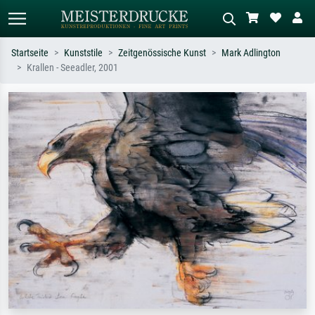
Startseite
Kunststile
Zeitgenössische Kunst
Mark Adlington
Krallen - Seeadler, 2001
Standardsuche
KI-Bildersuche
Suchen Sie nach Künstlern, Werktiteln
Beschreiben Sie die Szene – z.B. Grüne
oder Stilen – z.B. Monet,
Wiese, Abstrakt mit viel Rot, Dunkles
Sternennacht, Impressionismus, Welle
Ölgemälde, Stehender Akt neben einem
Hokusai, Akt.
Baum.