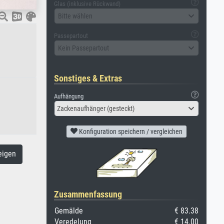
Glas (inklusive Rückwand)
Bitte wählen
Passepartout
Kein Passepartout
Sonstiges & Extras
Aufhängung
Zackenaufhänger (gesteckt)
Konfiguration speichern / vergleichen
eigen
Zusammenfassung
Gemälde
€ 83.38
Veredelung
€ 14.00