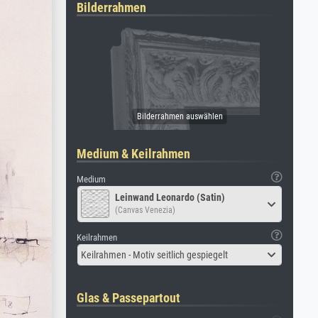
Bilderrahmen
Medium & Keilrahmen
Medium
Leinwand Leonardo (Satin)
(Canvas Venezia)
Keilrahmen
Keilrahmen - Motiv seitlich gespiegelt
Glas & Passepartout