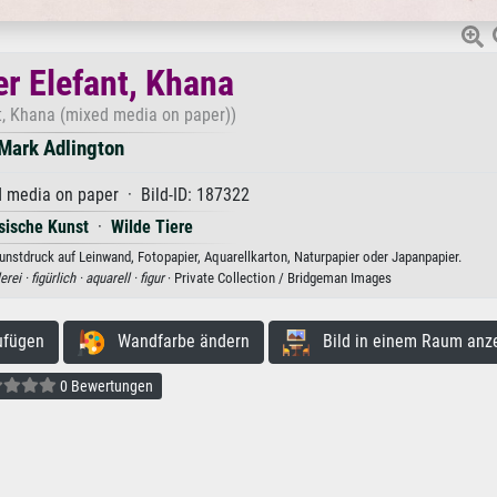
er Elefant, Khana
t, Khana (mixed media on paper))
Mark Adlington
 media on paper · Bild-ID: 187322
sische Kunst
·
Wilde Tiere
Kunstdruck auf Leinwand, Fotopapier, Aquarellkarton, Naturpapier oder Japanpapier.
erei ·
figürlich ·
aquarell ·
figur
· Private Collection / Bridgeman Images
ufügen
Wandfarbe ändern
Bild in einem Raum anz
0 Bewertungen