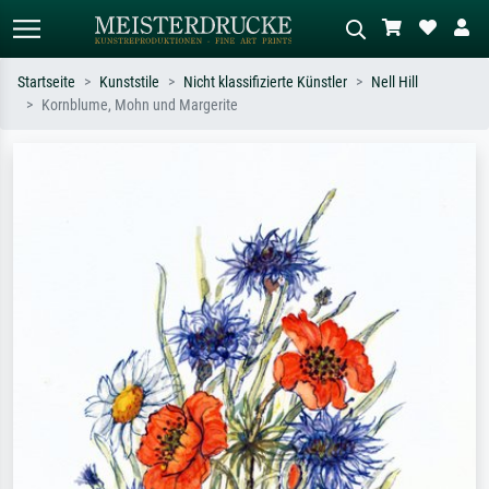
Startseite
Kunststile
Nicht klassifizierte Künstler
Nell Hill
Kornblume, Mohn und Margerite
Standardsuche
KI-Bildersuche
Suchen Sie nach Künstlern, Werktiteln
Beschreiben Sie die Szene – z.B. Grüne
oder Stilen – z.B. Monet,
Wiese, Abstrakt mit viel Rot, Dunkles
Sternennacht, Impressionismus, Welle
Ölgemälde, Stehender Akt neben einem
Hokusai, Akt.
Baum.