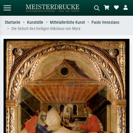
Startseite
Kunststile
Mittelalterliche Kunst
Paolo Veneziano
Die Geburt des heiligen Nikolaus von Myra
Standardsuche
KI-Bildersuche
Suchen Sie nach Künstlern, Werktiteln
Beschreiben Sie die Szene – z.B. Grüne
oder Stilen – z.B. Monet,
Wiese, Abstrakt mit viel Rot, Dunkles
Sternennacht, Impressionismus, Welle
Ölgemälde, Stehender Akt neben einem
Hokusai, Akt.
Baum.